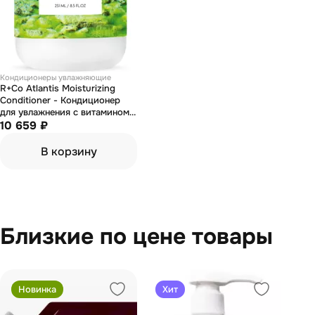
Кондиционеры увлажняющие
R+Co Atlantis Moisturizing
Conditioner - Кондиционер
для увлажнения с витамином
В5 "атлантида" 1000 мл
10 659 ₽
В корзину
Близкие по цене товары
Новинка
Хит