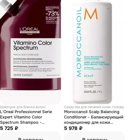
Шампуни для блеска волос
Средства для лечения кожи головы
L'Oreal Professionnel Serie
Moroccanoil Scalp Balancing
Expert Vitamino Color
Conditioner - Балансирующий
Spectrum Shampoo -
кондиционер для кожи
Бессульфатный шампунь
5 725 ₽
головы 1000 мл
5 978 ₽
рефилл 500 мл
В корзину
В корзину