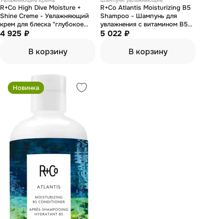
Увлажняющие крема
Шампуни увлажняющие
R+Co High Dive Moisture +
R+Co Atlantis Moisturizing B5
Shine Сreme - Увлажняющий
Shampoo - Шампунь для
крем для блеска "глубокое
увлажнения с витамином В5
погружение" 147 мл
4 925 ₽
"атлантида" 251 мл
5 022 ₽
В корзину
В корзину
Новинка