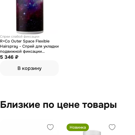
Спреи слабой фиксации
R+Co Outer Space Flexible
Hairspray - Спрей для укладки
подвижной фиксации
"галактика" 315 мл
5 346 ₽
В корзину
Близкие по цене товары
Новинка