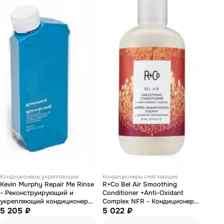
Кондиционеры укрепляющие
Кондиционеры смягчающие
Kevin Murphy Repair Me Rinse
R+Co Bel Air Smoothing
- Реконструирующий и
Conditioner +Anti-Oxidant
укрепляющий кондиционер
Complex NFR - Кондиционер
250 мл
5 205 ₽
для разглаживания с
5 022 ₽
антиоксидантным комплексом