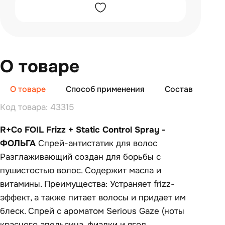
О товаре
О товаре
Способ применения
Состав
От
Код товара: 43315
R+Co FOIL Frizz + Static Control Spray -
ФОЛЬГА
Спрей-антистатик для волос
Разглаживающий создан для борьбы с
пушистостью волос. Содержит масла и
витамины. Преимущества: Устраняет frizz-
эффект, а также питает волосы и придает им
блеск. Спрей с ароматом Serious Gaze (ноты
красного апельсина, фиалки и ягод