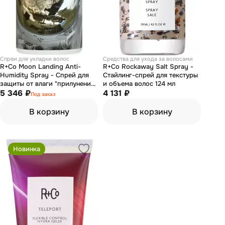
Спреи для укладки волос
Средства для ухода за волосами
R+Co Moon Landing Anti-
R+Co Rockaway Salt Spray -
Humidity Spray - Спрей для
Стайлинг-спрей для текстуры
защиты от влаги "прилунение"
и объема волос 124 мл
180 мл
5 346 ₽
4 131 ₽
Под заказ
В корзину
В корзину
Новинка