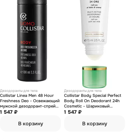
Дезодоранты для тела
Дезодоранты для тела
Collistar Linea Men 48 Hour
Collistar Body Special Perfect
Freshness Deo - Освежающий
Body Roll On Deodorant 24h
мужской дезодорант-спрей
Cosmetic - Шариковый
100 мл
1 547 ₽
дезодорант с защитой 24 ч 75
1 547 ₽
мл
В корзину
В корзину