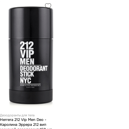
Дезодоранты для тела
Herrera 212 Vip Men Deo -
Каролина Эррера 212 вип