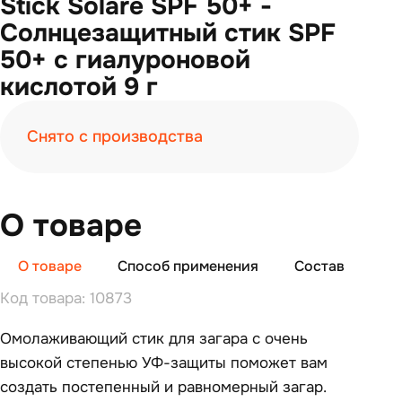
Stick Solare SPF 50+ -
Солнцезащитный стик SPF
50+ с гиалуроновой
кислотой 9 г
Снято с производства
О товаре
О товаре
Способ применения
Состав
Отз
Код товара: 10873
Омолаживающий стик для загара с очень
высокой степенью УФ-защиты поможет вам
создать постепенный и равномерный загар.