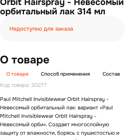
Orbit Hairspray - Невесомый
орбитальный лак 314 мл
Недоступно для заказа
О товаре
О товаре
Способ применения
Состав
От
Код товара: 30277
Paul Mitchell Invisiblewear Orbit Hairspray -
Невесомый орбитальный лак: вариант «Paul
Mitchell Invisiblewear Orbit Hairspray -
Невесомый орби». Создает многослойную
защиту от влажности, борясь с пушистостью и