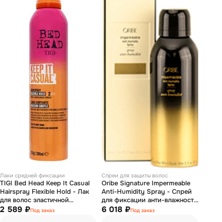
Лаки средней фиксации
Спреи для защиты волос
TIGI Bed Head Keep It Casual
Oribe Signature Impermeable
Hairspray Flexible Hold - Лак
Anti-Humidity Spray - Спрей
для волос эластичной
для фиксации анти-влажность
фиксации 300 мл
2 589 ₽
"Лак-защита" 200 мл
6 018 ₽
Под заказ
Под заказ