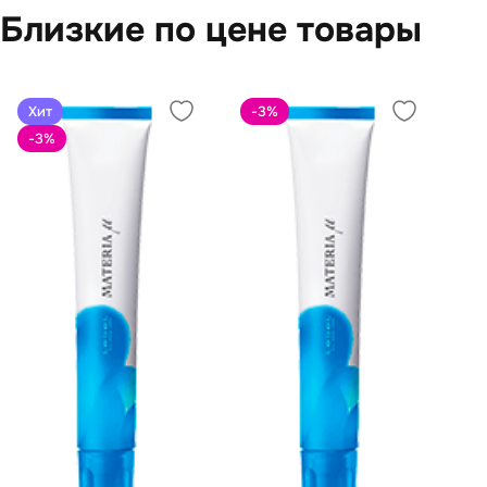
Близкие по цене товары
Хит
-3
%
-3
%