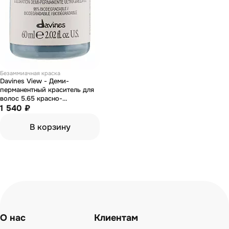
Безаммиачная краска
Davines View - Деми-
перманентный краситель для
волос 5.65 красно-
махагоновый светло-
1 540 ₽
коричневый 60 мл
В корзину
О нас
Клиентам