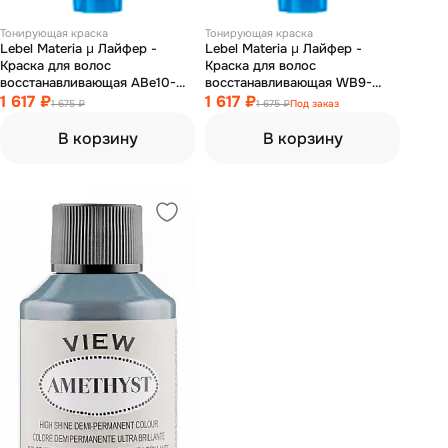
Тонирующая краска
Тонирующая краска
Lebel Materia µ Лайфер -
Lebel Materia µ Лайфер -
Краска для волос
Краска для волос
восстанавливающая ABe10-
восстанавливающая WB9-
яркий блондин пепельно-
1 617 ₽
очень светлый теплый 80гр
1 617 ₽
1 675 ₽
1 675 ₽
Под заказ
бежевый 80гр
В корзину
В корзину