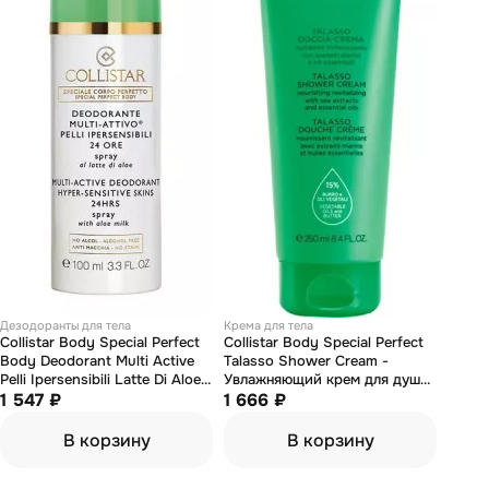
Дезодоранты для тела
Крема для тела
Collistar Body Special Perfect
Collistar Body Special Perfect
Body Deodorant Multi Active
Talasso Shower Cream -
Pelli Ipersensibili Latte Di Aloe
Увлажняющий крем для душа
Spray - Дезодорант-спрей с
1 547 ₽
250 мл
1 666 ₽
молочком алоэ для
чувствительной кожи 100 мл
В корзину
В корзину