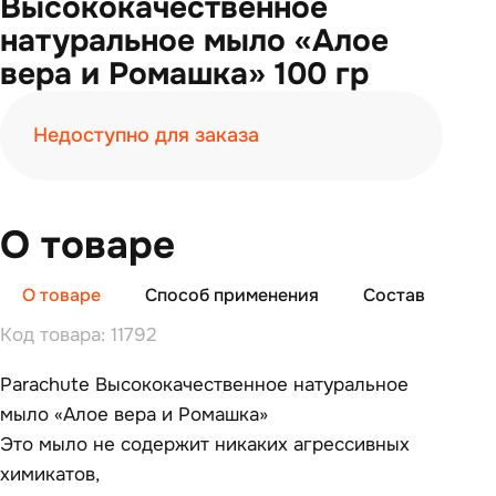
Высококачественное
натуральное мыло «Алое
вера и Ромашка» 100 гр
Недоступно для заказа
О товаре
О товаре
Способ применения
Состав
От
Код товара: 11792
Parachute Высококачественное натуральное
мыло «Алое вера и Ромашка»
Это мыло не содержит никаких агрессивных
химикатов,