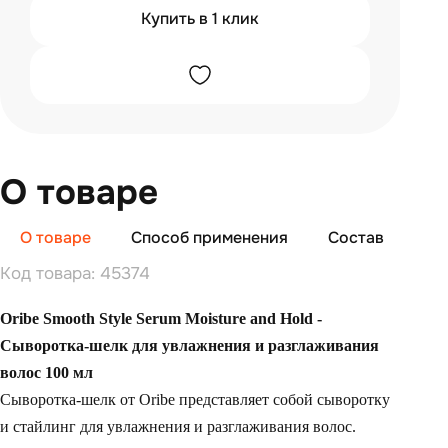
Купить в 1 клик
О товаре
О товаре
Способ применения
Состав
От
Код товара: 45374
Oribe Smooth Style Serum Moisture and Hold -
Сыворотка-шелк для увлажнения и разглаживания
волос 100 мл
Сыворотка-шелк от Oribe представляет собой сыворотку
и стайлинг для увлажнения и разглаживания волос.