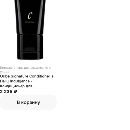
Кондиционеры для ежедневного
ухода
Oribe Signature Conditioner a
Daily Indulgence -
Кондиционер для
ежедневного ухода
2 235 ₽
"Вдохновение дня" 50 мл
В корзину