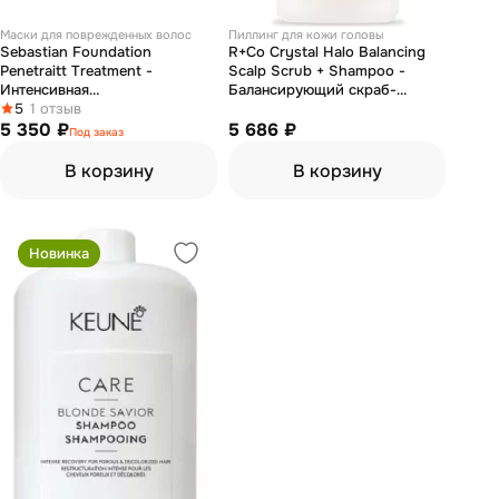
Маски для поврежденных волос
Пиллинг для кожи головы
Sebastian Foundation
R+Co Crystal Halo Balancing
Penetraitt Treatment -
Scalp Scrub + Shampoo -
Интенсивная
Балансирующий скраб-
восстанавливающая маска с
5
1 отзыв
шампунь для кожи головы
протеинами 500 мл
5 350 ₽
"кристалл" 89 мл
5 686 ₽
Под заказ
В корзину
В корзину
Новинка