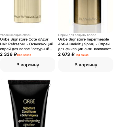
Увлажняющие спреи
Спреи для защиты волос
Oribe Signature Cote d`Azur
Oribe Signature Impermeable
Hair Refresher - Освежающий
Anti-Humidity Spray - Спрей
спрей для волос "лазурный
для фиксации анти-влажность
берег" 80 мл
2 336 ₽
"Лак-защита" 75 мл
2 673 ₽
Под заказ
Под заказ
В корзину
В корзину