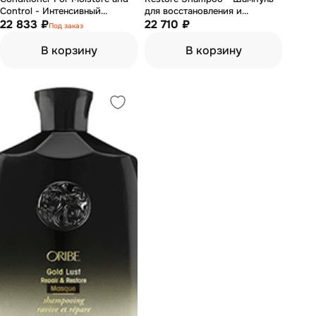
Control - Интенсивный
для восстановления и
кондиционер для увлажнения
22 833 ₽
увлажнения волос "Роскошь
22 710 ₽
Под заказ
и гладкости волос 1000 мл
золота" 1000 мл
В корзину
В корзину