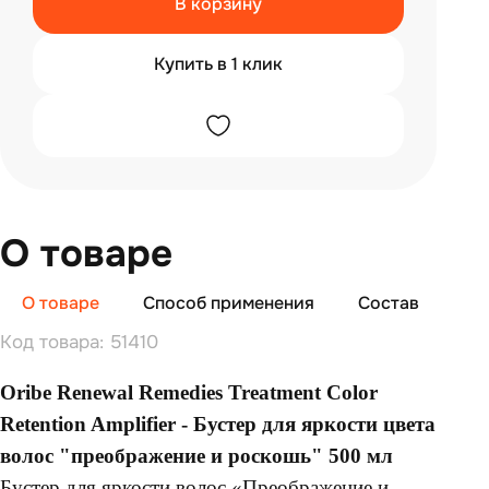
В корзину
Купить в 1 клик
О товаре
О товаре
Способ применения
Состав
От
Код товара: 51410
Oribe Renewal Remedies Treatment Color
Retention Amplifier - Бустер для яркости цвета
волос "преображение и роскошь" 500 мл
Бустер для яркости волос «Преображение и