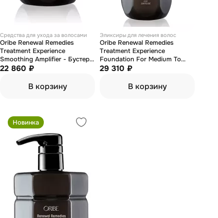
Средства для ухода за волосами
Эликсиры для лечения волос
Oribe Renewal Remedies
Oribe Renewal Remedies
Treatment Experience
Treatment Experience
Smoothing Amplifier - Бустер
Foundation For Medium To
гладкости волос
22 860 ₽
Coarse Hair - Основа для
29 310 ₽
"преображение и роскошь"
средних и жестких волос
500 мл
"преображение и роскошь"
В корзину
В корзину
1000 мл
Новинка