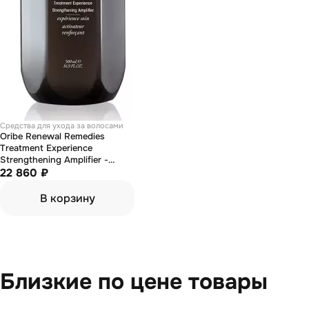
Средства для ухода за волосами
Oribe Renewal Remedies
Treatment Experience
Strengthening Amplifier -
Бустер прочности волос
22 860 ₽
"преображение и роскошь"
500 мл
В корзину
Близкие по цене товары