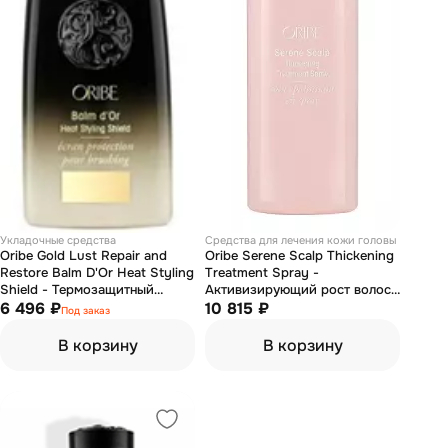
Укладочные средства
Средства для лечения кожи головы
Oribe Gold Lust Repair and
Oribe Serene Scalp Thickening
Restore Balm D'Or Heat Styling
Treatment Spray -
Shield - Термозащитный
Активизирующий рост волос
бальзам «роскошь золота»
6 496 ₽
спрей “Истинная гармония”
10 815 ₽
Под заказ
100 мл
125 мл
В корзину
В корзину