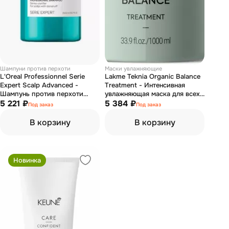
Шампуни против перхоти
Маски увлажняющие
L'Oreal Professionnel Serie
Lakme Teknia Organic Balance
Expert Scalp Advanced -
Treatment - Интенсивная
Шампунь против перхоти
увлажняющая маска для всех
1500 мл
5 221 ₽
типов волос 1000 мл
5 384 ₽
Под заказ
Под заказ
В корзину
В корзину
Новинка