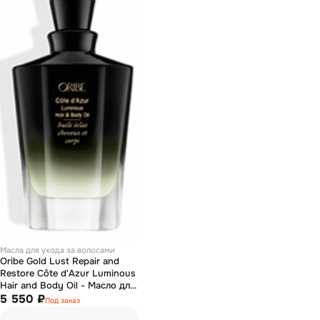
Масла для ухода за волосами
Oribe Gold Lust Repair and
Restore Côte d'Azur Luminous
Hair and Body Oil - Масло для
волос и тела 100 мл
5 550 ₽
Под заказ