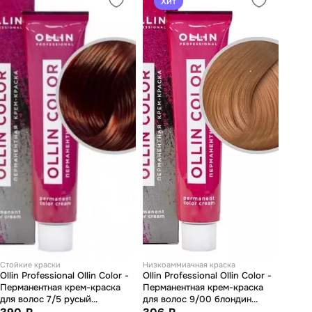
Хит
Стойкие краски
Низкоаммиачная краска
Ollin Professional Ollin Color -
Ollin Professional Ollin Color -
Перманентная крем-краска
Перманентная крем-краска
для волос 7/5 русый
для волос 9/00 блондин
махагоновый 100 мл
глубокий 60 мл