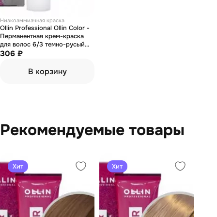
Низкоаммиачная краска
Ollin Professional Ollin Color -
Перманентная крем-краска
для волос 6/3 темно-русый
золотистый 60 мл
306 ₽
В корзину
Рекомендуемые товары
Хит
Хит