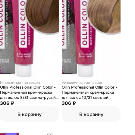
Низкоаммиачная краска
Низкоаммиачная краска
Ollin Professional Ollin Color -
Ollin Professional Ollin Color -
Перманентная крем-краска
Перманентная крем-краска
для волос 8/31 светло-русый
для волос 10/31 светлый
золотисто-пепельный 60 мл
306 ₽
блондин золотисто-
306 ₽
пепельный 60 мл
В корзину
В корзину