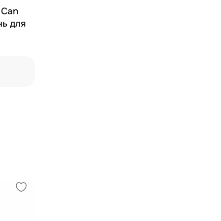
l Can
ь для