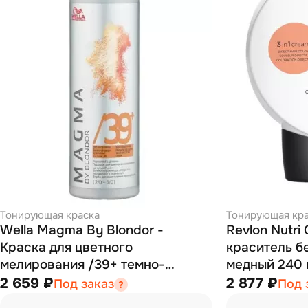
Тонирующая краска
Тонирующая кр
Wella Magma By Blondor -
Revlon Nutri 
Краска для цветного
краситель б
мелирования /39+ темно-
медный 240 
золотистый сандрэ 120 г
2 659 ₽
2 877 ₽
Под заказ
Под 