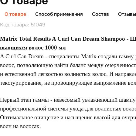
О товаре
О товаре
Способ применения
Состав
Отзывы 
Код товара: 51049
Matrix Total Results A Curl Can Dream Shampoo - 
вьющихся волос 1000 мл
A Curl Can Dream - специалисты Matrix создали гамму
волос, позволяющую найти баланс между очерченност
и естественной легкостью волнистых волос. И направл
текстурирование, не провоцирующее выпрямление во
Первый этап гаммы - невесомый увлажняющий шампу
профессиональной системы ухода для волнистых волос
Оптимальное очищение и насыщение влагой для очерч
волн на волосах.