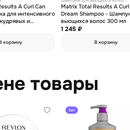
е
Шампуни для вьющихся волос
Results A Curl Can
Matrix Total Results A Cur
ка для интенсивного
Dream Shampoo - Шампун
кудрявых и
вьющихся волос 300 мл
лос 1000 мл
1 245 ₽
В корзину
В корзину
ене товары
Хит