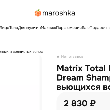
Лицо
Тело
Для мужчин
Макияж
Парфюмерия
Sale
Подарочны
дрявых и волнистых волос
Нет отзывов
Matrix Total
Dream Sham
вьющихся в
2 830 ₽