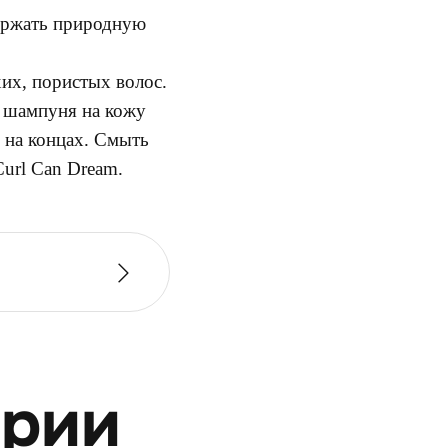
ержать природную
хих, пористых волос.
о шампуня на кожу
 на концах. Смыть
Curl Can Dream.
ерии