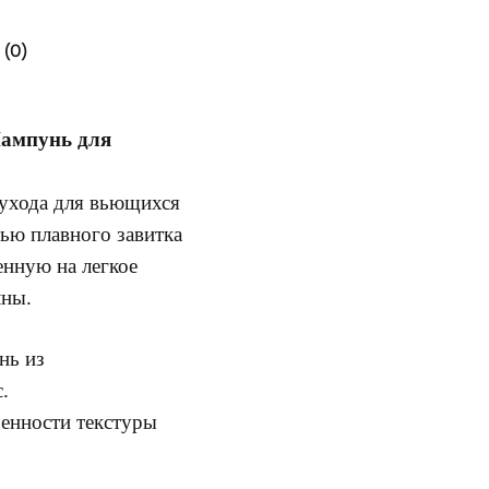
(0)
Шампунь для
 ухода для вьющихся
ью плавного завитка
енную на легкое
лны.
нь из
.
енности текстуры