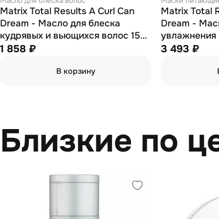
Масло для блеска волос
Маски питающи
Matrix Total Results A Curl Can
Matrix Total 
Dream - Масло для блеска
Dream - Мас
кудрявых и вьющихся волос 150
увлажнения 
мл
вьющихся во
1 858 ₽
3 493 ₽
В корзину
Близкие по ц