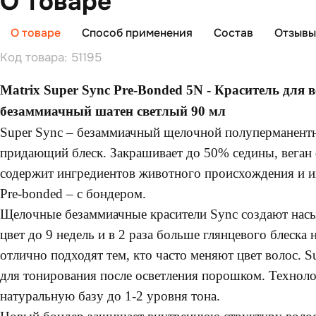
О товаре
О товаре
Способ применения
Состав
Отзывы 
Код товара: 51195
Matrix Super Sync Pre-Bonded 5N - Краситель для 
безаммиачный шатен светлый 90 мл
Super Sync – безаммиачный щелочной полуперманентн
придающий блеск. Закрашивает до 50% седины, веган 
содержит ингредиентов животного происхождения и и
Pre‑bonded – с бондером.
Щелочные безаммиачные красители Sync создают нас
цвет до 9 недель и в 2 раза больше глянцевого блеска 
отлично подходят тем, кто часто меняют цвет волос. S
для тонирования после осветления порошком. Технол
натуральную базу до 1-2 уровня тона.