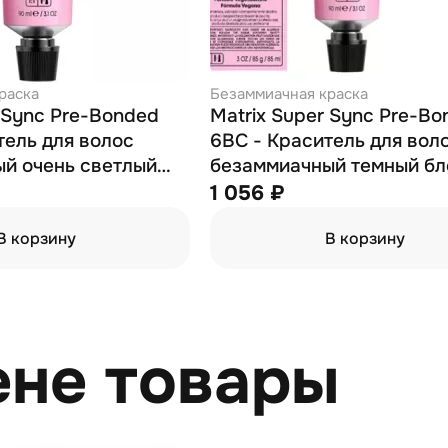
раска
Безаммиачная краска
r Sync Pre-Bonded
Matrix Super Sync Pre-B
тель для волос
6BC - Краситель для вол
й очень светлый
безаммиачный темный бл
отистый
коричнево-медный 90мл
1 056 ₽
вый 90 мл
В корзину
В корзину
ене товары