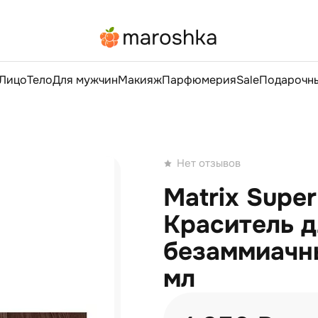
Лицо
Тело
Для мужчин
Макияж
Парфюмерия
Sale
Подарочны
Нет отзывов
Matrix Supe
Краситель д
безаммиачн
мл