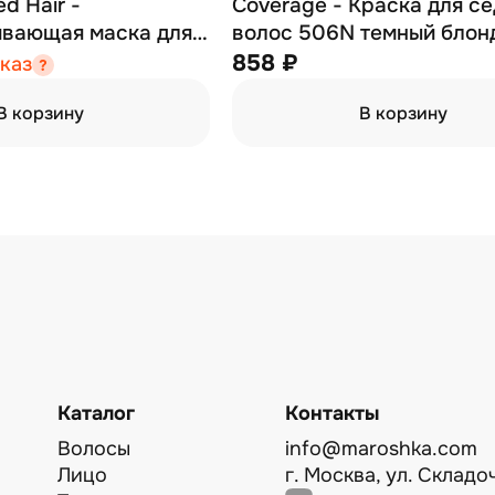
d Hair -
Coverage - Краска для с
ивающая маска для
волос 506N темный блон
и подвергнутых
мл
858 ₽
каз
обработке волос
В корзину
В корзину
Каталог
Контакты
Волосы
info@maroshka.com
Лицо
г. Москва, ул. Складоч