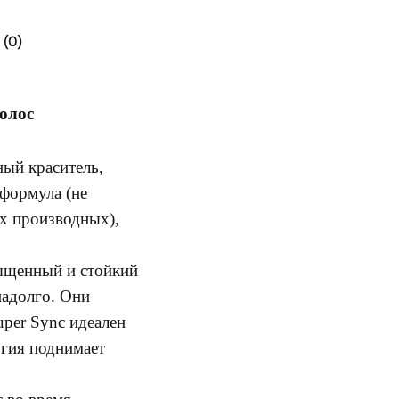
(0)
волос
ый краситель,
формула (не
х производных),
ыщенный и стойкий
надолго. Они
uper Sync идеален
огия поднимает