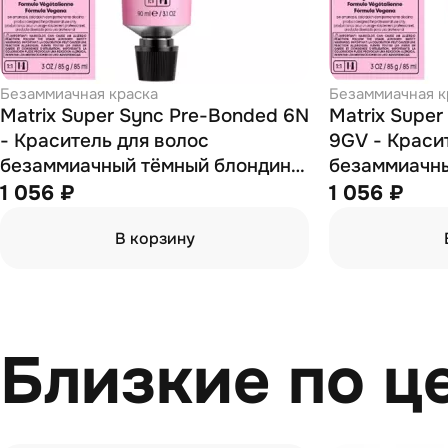
Безаммиачная краска
Безаммиачная к
Matrix Super Sync Pre-Bonded 6N
Matrix Supe
- Краситель для волос
9GV - Краси
безаммиачный тёмный блондин
безаммиачны
90 мл
блондин зол
1 056 ₽
1 056 ₽
перламутро
В корзину
Близкие по ц