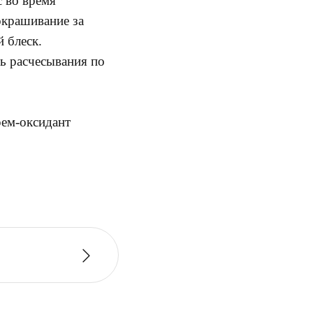
 во время
окрашивание за
 блеск.
ть расчесывания по
рем-оксидант