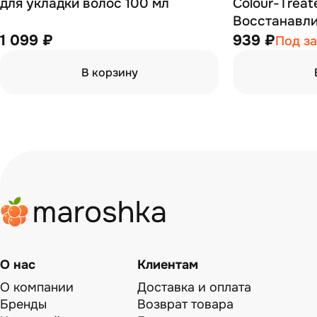
для укладки волос 100 мл
Colour-Treate
Восстанавл
окрашенных 
1 099 ₽
939 ₽
Под за
химической 
В корзину
1000 мл
О нас
Клиентам
О компании
Доставка и оплата
Бренды
Возврат товара