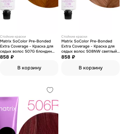
Стойкие краски
Стойкие краски
Matrix SoColor Pre-Bonded
Matrix SoColor Pre-Bonded
Extra Coverage - Краска для
Extra Coverage - Краска для
седых волос 507G блондин
седых волос 508NW светлый
золотистый 90 мл
858 ₽
блондин натуральный теплый
858 ₽
90 мл
В корзину
В корзину