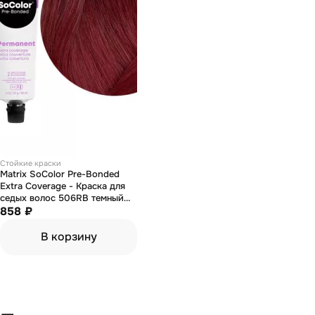
Стойкие краски
Matrix SoColor Pre-Bonded
Extra Coverage - Краска для
седых волос 506RB темный
блондин красно-коричневый
858 ₽
90 мл
В корзину