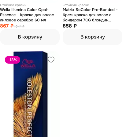
Стойкие краски
Стойкие краски
Wella Illumina Color Opal-
Matrix SoColor Pre-Bonded -
Essence - Краска для волос
Крем-краска для волос с
лиловое серебро 60 мл
бондером 7CG блондин
867 ₽
медно-золотистый 90 мл
858 ₽
1 044 ₽
В корзину
В корзину
-13
%