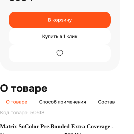
В корзину
Купить в 1 клик
О товаре
О товаре
Способ применения
Состав
От
Код товара: 50518
Matrix SoColor Pre-Bonded Extra Coverage -