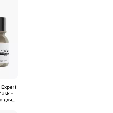
e Expert
Mask -
а для
вления