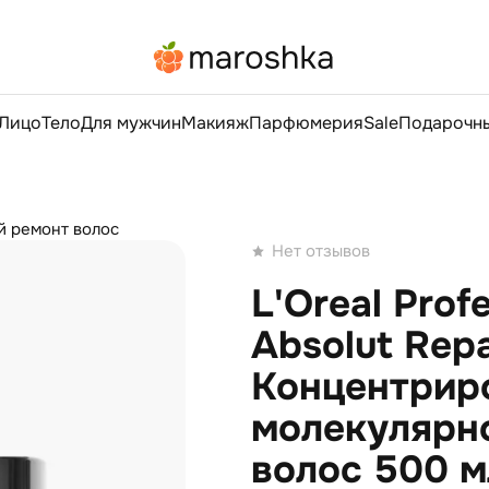
Лицо
Тело
Для мужчин
Макияж
Парфюмерия
Sale
Подарочны
й ремонт волос
Нет отзывов
L'Oreal Prof
Absolut Repa
Концентрир
молекулярн
волос 500 м