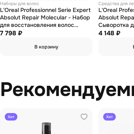
Наборы для волос
Средства для л
L'Oreal Professionnel Serie Expert
L'Oreal Profe
Absolut Repair Molecular - Набор
Absolut Repai
для восстановления волос
Сыворотка д
(шампунь 300 мл + маска 250
7 798 ₽
4 148 ₽
мл)
В корзину
Рекомендуем
Хит
Хит