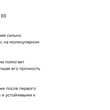
(0)
ния сильно
ос на молекулярном
ми помогает
учшая его прочность
же после первого
 и устойчивыми к