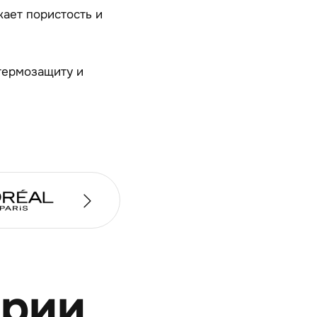
жает пористость и
 термозащиту и
ерии