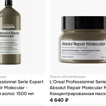
щие
Маски обновляющие
ssionnel Serie Expert
L'Oreal Professionnel Seri
r Molecular -
Absolut Repair Molecular 
 волос 1500 мл
Концентрированная маск
молекулярного восстано
4 640 ₽
волос 250 мл