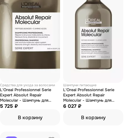
Средства для ухода за волосами
Шампуни питающие
L'Oreal Professionnel Serie
L'Oreal Professionnel Serie
Expert Absolut Repair
Expert Absolut Repair
Molecular - Шампунь для
Molecular - Шампунь для
волос (рефил) 500 мл
5 725 ₽
волос 500 мл
6 027 ₽
В корзину
В корзину