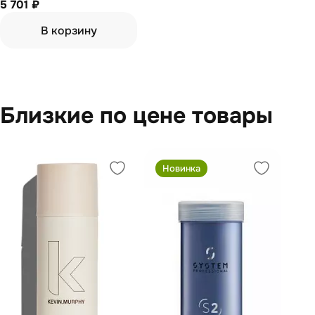
Концентрированная маска для
5 701 ₽
молекулярного
восстановления волос 500 мл
В корзину
Близкие по цене товары
Новинка