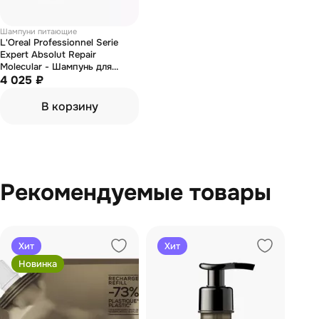
Шампуни питающие
L'Oreal Professionnel Serie
Expert Absolut Repair
Molecular - Шампунь для
волос 300 мл
4 025 ₽
В корзину
Рекомендуемые товары
Хит
Хит
Новинка