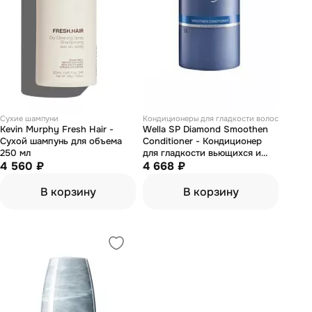
Сухие шампуни
Кондиционеры для гладкости волос
Kevin Murphy Fresh Hair -
Wella SP Diamond Smoothen
Сухой шампунь для объема
Conditioner - Кондиционер
250 мл
для гладкости вьющихся и
4 560 ₽
непослушных волос 1000 мл
4 668 ₽
В корзину
В корзину