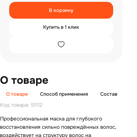
В корзину
Купить в 1 клик
О товаре
О товаре
Способ применения
Состав
От
Код товара: 51112
Профессиональная маска для глубокого
восстановления сильно повреждённых волос,
воздействует на структуру волос на