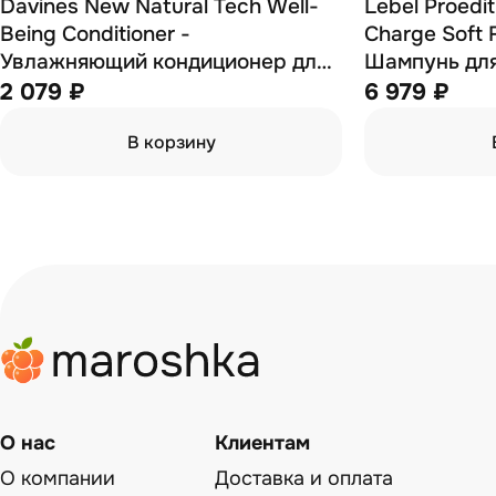
Davines New Natural Tech Well-
Lebel Proedi
Being Conditioner -
Charge Soft 
Увлажняющий кондиционер для
Шампунь для
здоровья волос 60 мл
непослушных
2 079 ₽
6 979 ₽
В корзину
О нас
Клиентам
О компании
Доставка и оплата