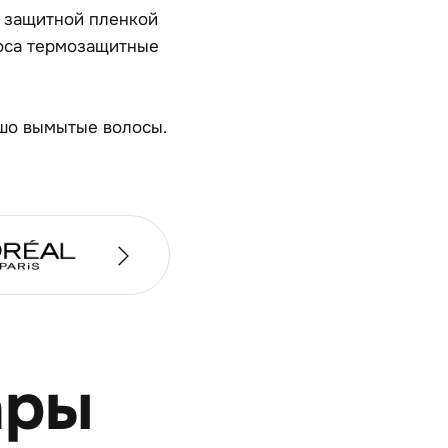
а защитной пленкой
оса термозащитные
ошо вымытые волосы.
ары