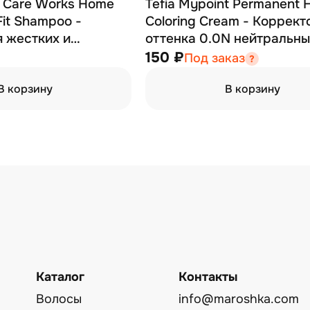
t Care Works Home
Tefia Mypoint Permanent H
Fit Shampoo -
Coloring Cream - Коррект
 жестких и
оттенка 0.0N нейтральны
 волос 1000 мл
150 ₽
Под заказ
В корзину
В корзину
Каталог
Контакты
Волосы
info@maroshka.com