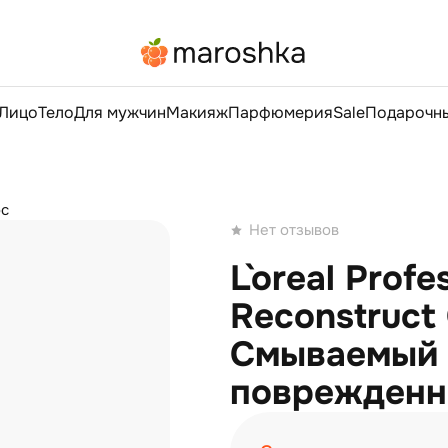
Лицо
Тело
Для мужчин
Макияж
Парфюмерия
Sale
Подарочны
ос
Нет отзывов
L`oreal Profe
Reconstruct 
Смываемый 
поврежденн