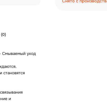
Снято с производств
(0)
er - Смываемый уход
ждаются.
и становятся
 связывания
ение и