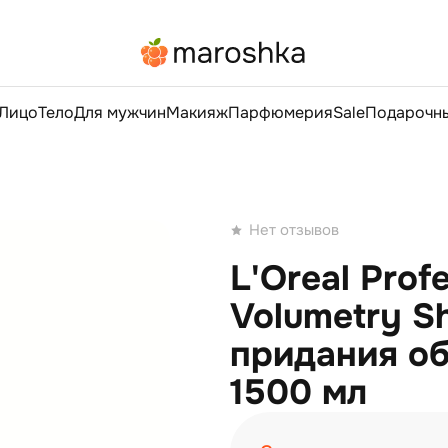
Лицо
Тело
Для мужчин
Макияж
Парфюмерия
Sale
Подарочны
Нет отзывов
L'Oreal Prof
Volumetry S
придания о
1500 мл