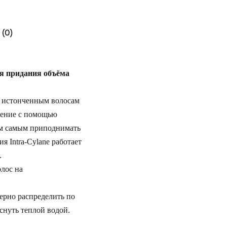
(0)
ля придания объёма
 истонченным волосам
щение с помощью
ем самым приподнимать
я Intra-Cylane работает
.
лос на
ерно распределить по
нуть теплой водой.