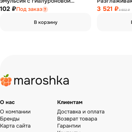
эмульсия с гиалуроновой
Разглажива
кислотой 12% 150 мл
против зави
102 ₽
3 521 ₽
Под заказ
3 602 ₽
В корзину
О нас
Клиентам
О компании
Доставка и оплата
Бренды
Возврат товара
Карта сайта
Гарантии