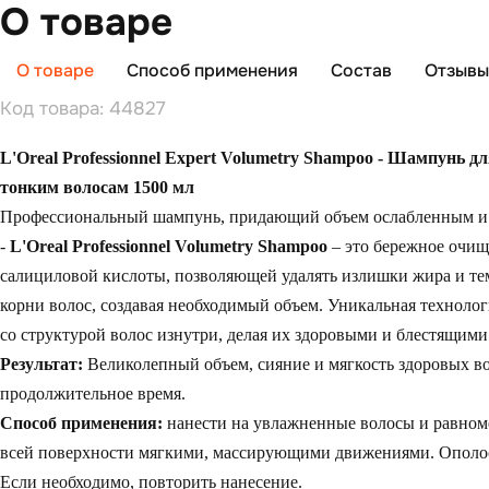
О товаре
О товаре
Способ применения
Состав
Отзывы 
Код товара: 44827
L'Oreal Professionnel Expert Volumetry Shampoo - Шампунь д
тонким волосам 1500 мл
Профессиональный шампунь, придающий объем ослабленным и
-
L'Oreal Professionnel Volumetry Shampoo
– это бережное очи
салициловой кислоты, позволяющей удалять излишки жира и т
корни волос, создавая необходимый объем. Уникальная технологи
со структурой волос изнутри, делая их здоровыми и блестящими
Результат:
Великолепный объем, сияние и мягкость здоровых во
продолжительное время.
Способ применения:
нанести на увлажненные волосы и равном
всей поверхности мягкими, массирующими движениями. Ополос
Если необходимо, повторить нанесение.