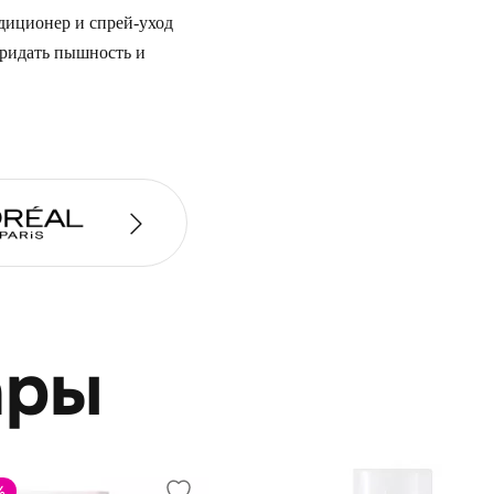
ндиционер и спрей-уход
 придать пышность и
ары
%