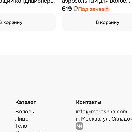
ющий кондиционер
аэрозольный для волос
тков 200 мл
нормальной фиксации с
619 ₽
Под заказ
кератином 500 мл
В корзину
В корзину
Каталог
Контакты
Волосы
info@maroshka.com
Лицо
г. Москва, ул. Складоч
Тело