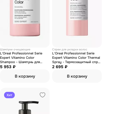
Шампуни очищающие
Спреи для укладки волос
L'Oreal Professionnel Serie
L'Oreal Professionnel Serie
Expert Vitamino Color
Expert Vitamino Color Thermal
Shampoo - Шампунь для
Spray - Термозащитный спрей
окрашенных волос 1500 мл
5 953 ₽
для окрашенных волос 190 мл
2 695 ₽
В корзину
В корзину
Хит