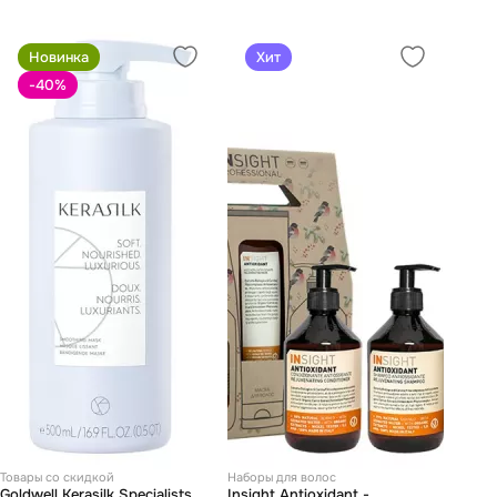
Новинка
Хит
-40
%
Товары со скидкой
Наборы для волос
Goldwell Kerasilk Specialists
Insight Antioxidant -