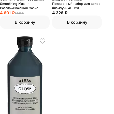
Smoothing Mask -
Подарочный набор для волос
Разглаживающая маска
(шампунь 400мл +
против завитков 500 мл
4 601 ₽
кондиционер 400мл + маска
4 326 ₽
7 667 ₽
250мл)
В корзину
В корзину