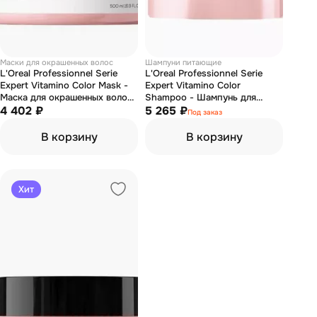
Маски для окрашенных волос
Шампуни питающие
L'Oreal Professionnel Serie
L'Oreal Professionnel Serie
Expert Vitamino Color Mask -
Expert Vitamino Color
Маска для окрашенных волос
Shampoo - Шампунь для
500 мл
4 402 ₽
окрашенных волос 1000 мл
5 265 ₽
Под заказ
(мягкая упаковка)
В корзину
В корзину
Хит