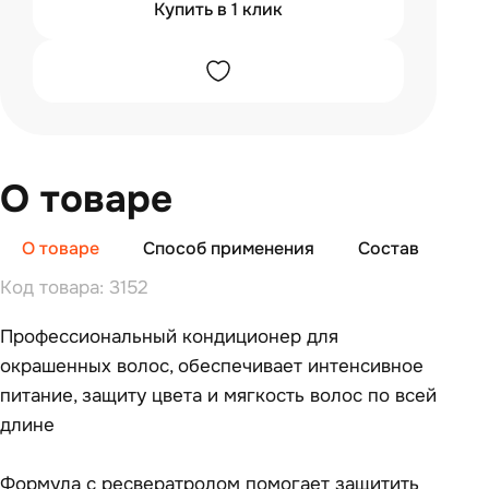
Купить в 1 клик
О товаре
О товаре
Способ применения
Состав
От
Код товара: 3152
Профессиональный кондиционер для
окрашенных волос, обеспечивает интенсивное
питание, защиту цвета и мягкость волос по всей
длине
Формула с ресвератролом помогает защитить