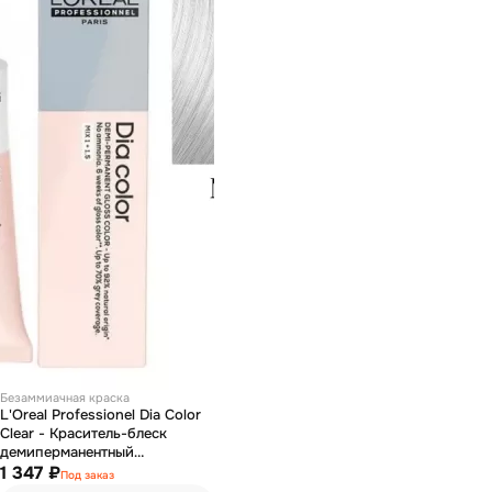
Безаммиачная краска
L'Oreal Professionel Dia Color
Clear - Краситель-блеск
демиперманентный
прозрачный 60 мл
1 347 ₽
Под заказ