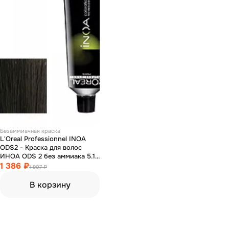
Безаммиачная краска
L'Oreal Professionnel INOA
ODS2 - Краска для волос
ИНОА ODS 2 без аммиака 5.1
светлый шатен пепельный 60
1 386 ₽
1 907 ₽
мл
В корзину