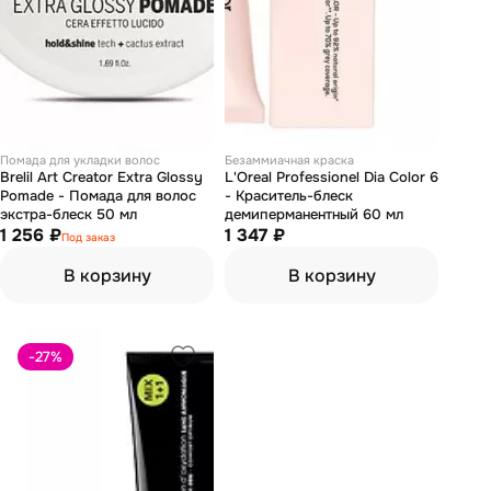
Помада для укладки волос
Безаммиачная краска
Brelil Art Creator Extra Glossy
L'Oreal Professionel Dia Color 6
Pomade - Помада для волос
- Краситель-блеск
экстра-блеск 50 мл
демиперманентный 60 мл
1 256 ₽
1 347 ₽
Под заказ
В корзину
В корзину
-27
%