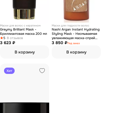
Маски для волос с кератином
Маски для гладкости волос
Greymy Brilliant Mask -
Nashi Argan Instant Hydrating
Бриллиантовая маска 200 мл
Styling Mask - Несмываемая
5
8 отзывов
увлажняющая маска-спрей
3 623 ₽
для волос 150 мл
3 850 ₽
Под заказ
В корзину
В корзину
Хит