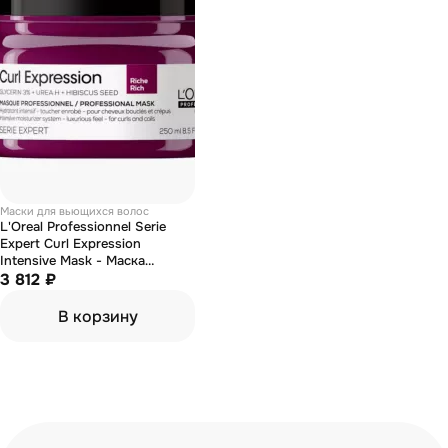
Маски для вьющихся волос
L'Oreal Professionnel Serie
Expert Curl Expression
Intensive Mask - Маска
интенсивная для вьющихся
3 812 ₽
волос 250 мл
В корзину