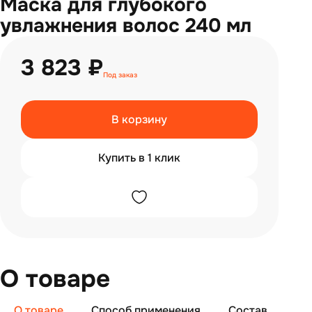
Маска для глубокого
увлажнения волос 240 мл
3 823 ₽
Под заказ
В корзину
Купить в 1 клик
О товаре
О товаре
Способ применения
Состав
От