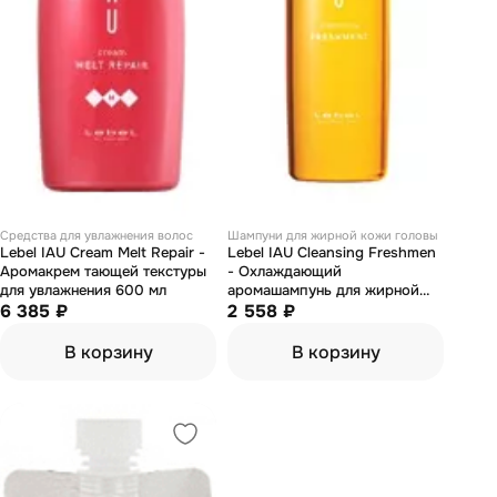
Средства для увлажнения волос
Шампуни для жирной кожи головы
Lebel IAU Cream Melt Repair -
Lebel IAU Cleansing Freshmen
Аромакрем тающей текстуры
- Охлаждающий
для увлажнения 600 мл
аромашампунь для жирной
6 385 ₽
кожи головы 200 мл
2 558 ₽
В корзину
В корзину