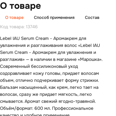
О товаре
О товаре
Способ применения
Состав
От
Код товара: 13746
Lebel IAU Serum Cream - Аромакрем для
увлажнения и разглаживания волос «Lebel IAU
Serum Cream - Аромакрем для увлажнения и
разглажив» — в наличии в магазине «Марошка».
Современный бессиликоновый уход
оздоравливает кожу головы, придает волосам
объем, отлично подчеркивает форму стрижки.
Бальзам насыщенный, как крем, легко тает на
волосах, сразу же придает мягкость, легко
смывается. Аромат свежий ягодно-травяной.
Объём/формат: 600 мл. Профессиональное
качество и удобное применение.