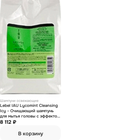
Шампуни освежающие
Lebel IAU Lycomint Cleansing
Icy - Очищающий шампунь
для мытья головы с эффектом
антивозрастного ухода за
8 112 ₽
кожей головы и эффектом
морозной свежести 1000 мл
В корзину