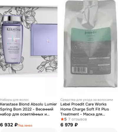
Наборы для волос
Средства для ухода за волосами
Kerastase Blond Absolu Lumier
Lebel Proedit Care Works
Spring Bom 2022 - Весенний
Home Charge Soft Fit Plus
набор для осветлённых и
Treatment - Маска для
мелированных волос
жестких, непослушных/очень
5
7 отзывов
(шампунь-ванна 250мл, маска
6 932 ₽
поврежденных волос 1000 мл
6 979 ₽
Под заказ
200мл)