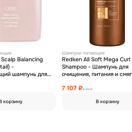
ающие
Шампуни питающие
 Scalp Balancing
Redken All Soft Mega Curl
ail) -
Shampoo - Шампунь для
щий шампунь для
очищения, питания и смя
 «истинная
очень сухих, ломких и в
7 107 ₽
50 мл
волос 1000 мл
6 717 ₽
В корзину
В корзину