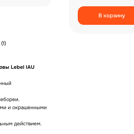
В корзину
(1)
вы Lebel IAU
енный
себореи.
ими и окрашенными
ьным действием.