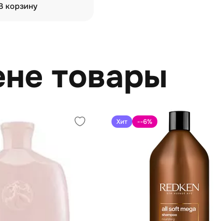
В корзину
ене товары
Хит
--6
%