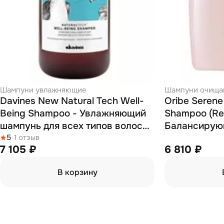
Шампуни увлажняющие
Шампуни очищ
Davines New Natural Tech Well-
Oribe Serene
Being Shampoo - Увлажняющий
Shampoo (Ret
шампунь для всех типов волос
Балансирую
1000 мл
5
1 отзыв
кожи головы
7 105 ₽
6 810 ₽
гармония» 2
В корзину