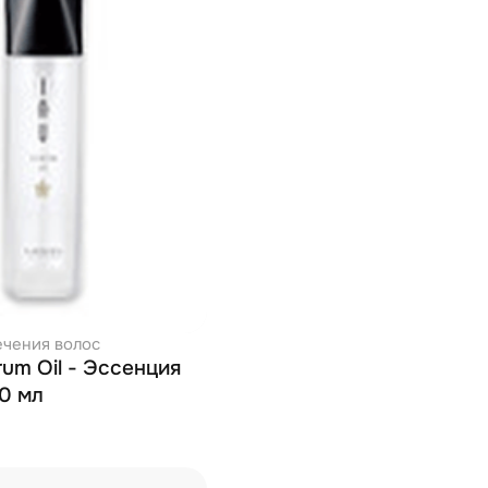
ечения волос
rum Oil - Эссенция
00 мл