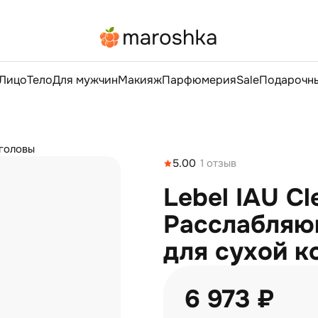
Лицо
Тело
Для мужчин
Макияж
Парфюмерия
Sale
Подарочны
 головы
5.00
1 отзыв
Lebel IAU Cl
Расслабляю
для сухой к
6 973 ₽