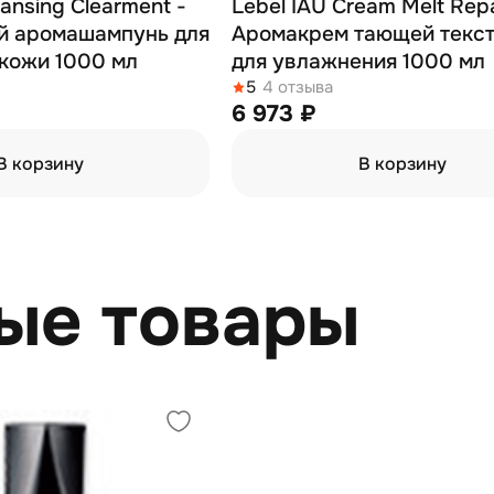
eansing Clearment -
Lebel IAU Cream Melt Repa
 аромашампунь для
Аромакрем тающей текс
кожи 1000 мл
для увлажнения 1000 мл
5
4 отзыва
6 973 ₽
В корзину
В корзину
ые товары