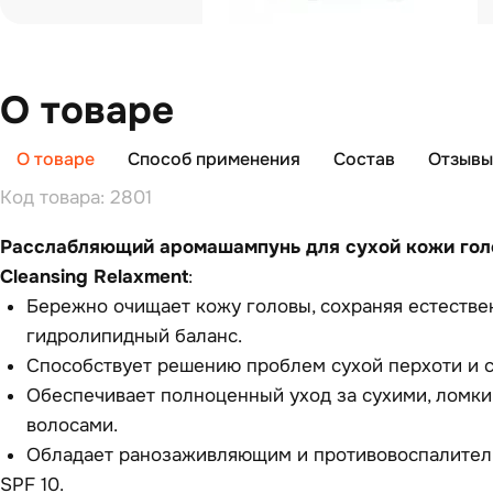
О товаре
О товаре
Способ применения
Состав
Отзывы 
Код товара: 2801
Расслабляющий аромашампунь для сухой кожи голо
Cleansing Relaxment
:
Бережно очищает кожу головы, сохраняя естеств
гидролипидный баланс.
Способствует решению проблем сухой перхоти и 
Обеспечивает полноценный уход за сухими, ломк
волосами.
Обладает ранозаживляющим и противовоспалител
SPF 10.