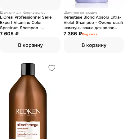
Шампуни для блеска волос
Шампуни питающие
L'Oreal Professionnel Serie
Kerastase Blond Absolu Ultra-
Expert Vitamino Color
Violet Shampoo - Фиолетовый
Spectrum Shampoo -
шампунь-ванна для волос
Бессульфатный шампунь 1500
7 605 ₽
1000 мл
7 386 ₽
Под заказ
мл
В корзину
В корзину