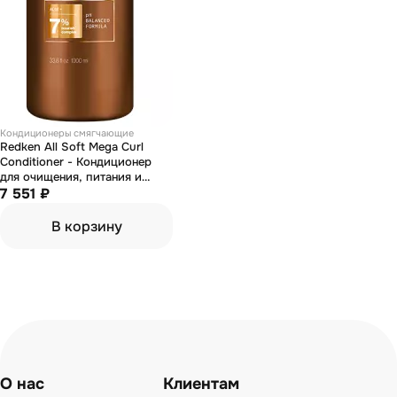
Кондиционеры смягчающие
Redken All Soft Mega Curl
Conditioner - Кондиционер
для очищения, питания и
смягчения очень сухих,
7 551 ₽
ломких и вьющихся волос
1000 мл
В корзину
О нас
Клиентам