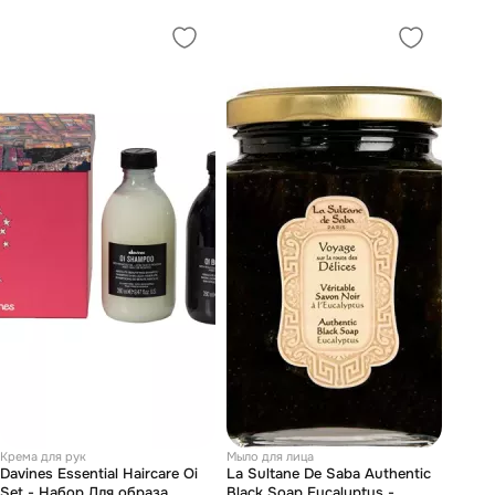
Крема для рук
Мыло для лица
Davines Essential Haircare Oi
La Sultane De Saba Authentic
Set - Набор Для образа
Black Soap Eucalyptus -