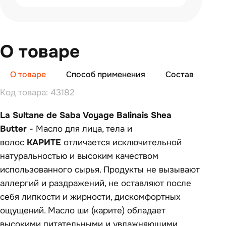
О товаре
О товаре
Способ применения
Состав
От
Код товара: 43182
La Sultane de Saba Voyage Balinais Shea
Butter
- Масло для лица, тела и
волос
КАРИТЕ
отличается исключительной
натуральностью и высоким качеством
использованного сырья. Продукты не вызывают
аллергий и раздражений, не оставляют после
себя липкости и жирности, дискомфортных
ощущений. Масло ши (карите) обладает
высокими питательными и увлажняющими