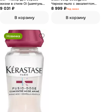
жизни в стиле Oi (шампунь
Черное мыло с эвкалиптом
для волос 280мл; гель для
9 031 ₽
300 мл
8 999 ₽
Под заказ
душа 280мл; бальзам для рук
75мл)
В корзину
В корзину
Новинка