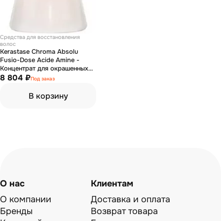
Средства для восстановления
волос
Kerastase Chroma Absolu
Fusio-Dose Acide Amine -
Концентрат для окрашенных
чувствительных или
8 804 ₽
Под заказ
поврежденных волос 10 х 12
мл
В корзину
О нас
Клиентам
О компании
Доставка и оплата
Бренды
Возврат товара