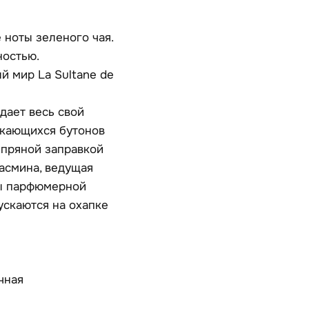
ноты зеленого чая.
ностью.
й мир La Sultane de
дает весь свой
скающихся бутонов
 пряной заправкой
жасмина, ведущая
ты парфюмерной
ускаются на охапке
чная