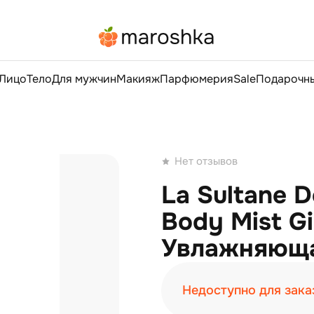
Лицо
Тело
Для мужчин
Макияж
Парфюмерия
Sale
Подарочны
Нет отзывов
La Sultane D
Body Mist Gi
Увлажняюща
Недоступно для зака