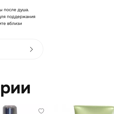
ы после душа.
для поддержания
ите вблизи
ерии