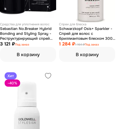
Средства для уплотнения волос
Спреи для блеска
Sebastian No.Breaker Hybrid
Schwarzkopf Osis+ Sparkler -
Bonding and Styling Spray -
Спрей для волос с
Реструктурирующий спрей
бриллиантовым блеском 300
для ухода и стайлинга волос
3 121 ₽
мл
1 284 ₽
Под заказ
1 164 ₽
Под заказ
100 мл
В корзину
В корзину
Хит
-40
%