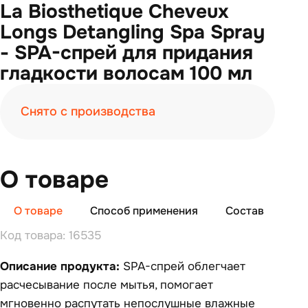
La Biosthetique Cheveux
Longs Detangling Spa Spray
- SPA-спрей для придания
гладкости волосам 100 мл
Снято с производства
О товаре
О товаре
Способ применения
Состав
От
Код товара: 16535
Описание продукта:
SPA-спрей облегчает
расчесывание после мытья, помогает
мгновенно распутать непослушные влажные