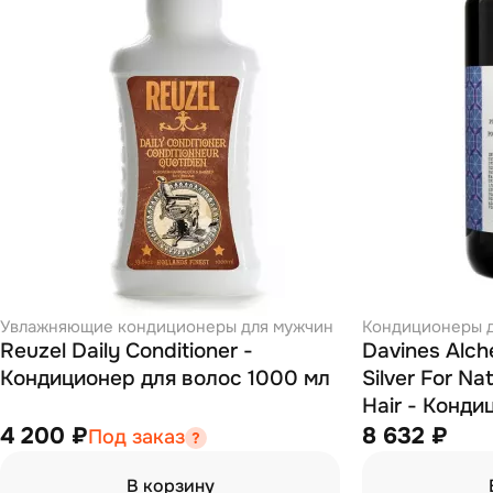
Увлажняющие кондиционеры для мужчин
Кондиционеры д
Reuzel Daily Conditioner -
Davines Alch
Кондиционер для волос 1000 мл
Silver For Na
Hair - Конди
натуральных
4 200 ₽
8 632 ₽
Под заказ
волос (сере
В корзину