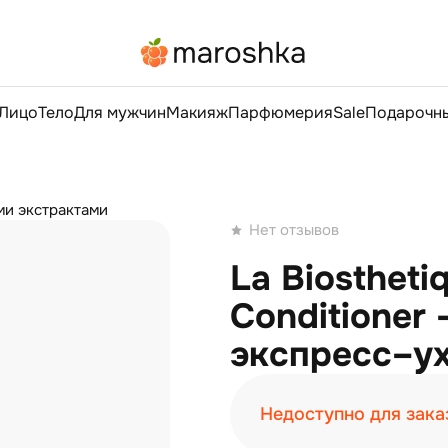
Лицо
Тело
Для мужчин
Макияж
Парфюмерия
Sale
Подарочны
ми экстрактами
Нет отзывов
La Biostheti
Conditioner
экспресс–ух
Недоступно для зака