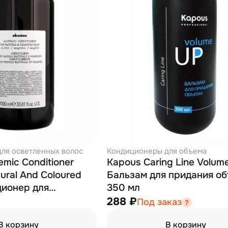
ля осветленных волос
Кондиционеры для объема
emic Conditioner
Kapous Caring Line Volum
tural And Coloured
Бальзам для придания о
ционер для
350 мл
 и окрашенных
288 ₽
Под заказ
бряный) 1000 мл
В корзину
В корзину