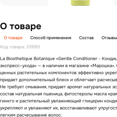
О товаре
О товаре
Способ применения
Состав
Отзывы 
Код товара: 33990
La Biosthetique Botanique «Gentle Conditioner - Конд
экспресс–ухода» — в наличии в магазине «Марошка».
ценных растительных компонентов эффективно укреп
придает дополнительный блеск и облегчает расчесыв
Не требует смывания, придает аромат натуральных э
состав натуральная пшеница, фитостеролы масла кра
гинкго и растительный увлажняющий глицерин конди
укрепляют и увлажняют их, восстанавливают упругост
легким расчесывание волос.