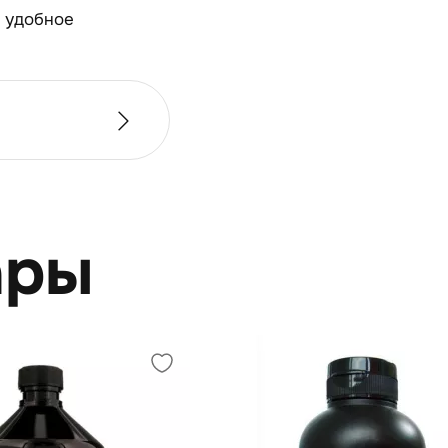
и удобное
ары