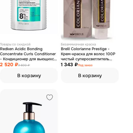
Товары со скидкой
Безаммиачная краска
Redken Acidic Bonding
Brelil Colorianne Prestige -
Concentrate Curls Conditioner
Крем-краска для волос 100P
- Кондиционер для вьющихся
чистый суперосветлитель
волос 300 мл
2 520 ₽
пепельная платина 100 мл
1 343 ₽
3 600 ₽
Под заказ
В корзину
В корзину