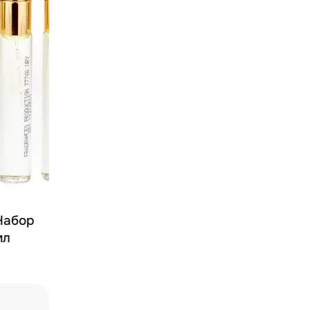
 Набор
мл