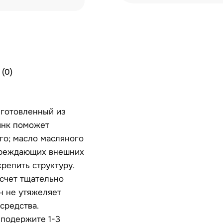
(0)
зготовленный из
инк поможет
го; масло масляного
овреждающих внешних
репить структуру.
счет тщательно
н не утяжеляет
средства.
 подержите 1-3