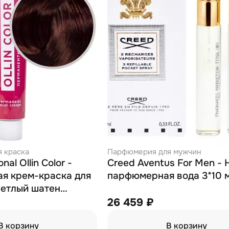
 краска
Парфюмерия для мужчин
onal Ollin Color -
Creed Aventus For Men -
я крем-краска для
парфюмерная вода 3*10 
ветлый шатен
 60 мл
26 459 ₽
В корзину
В корзину