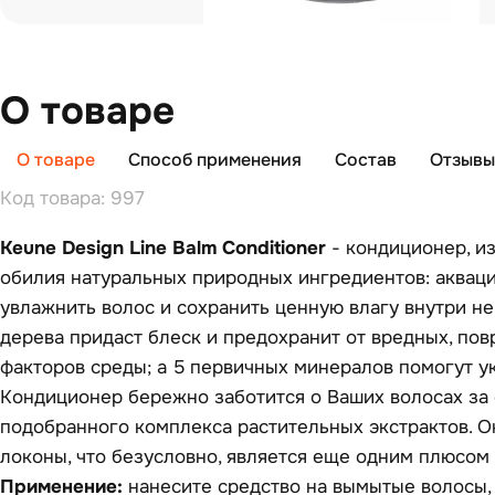
О товаре
О товаре
Способ применения
Состав
Отзывы 
Код товара: 997
Keune Design Line Balm Conditioner
- кондиционер, и
обилия натуральных природных ингредиентов: аквац
увлажнить волос и сохранить ценную влагу внутри не
дерева придаст блеск и предохранит от вредных, п
факторов среды; а 5 первичных минералов помогут ук
Кондиционер бережно заботится о Ваших волосах за 
подобранного комплекса растительных экстрактов. О
локоны, что безусловно, является еще одним плюсом 
Применение:
нанесите средство на вымытые волосы,