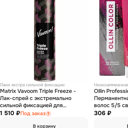
Лаки экстра сильной фиксации
Низкоаммиачная
Matrix Vavoom Triple Freeze -
Ollin Professi
Лак-спрей с экстремально
Перманентна
сильной фиксацией для
волос 5/5 с
подвижной укладки 300 мл
махагоновый
1 510 ₽
306 ₽
Под заказ
В корзину