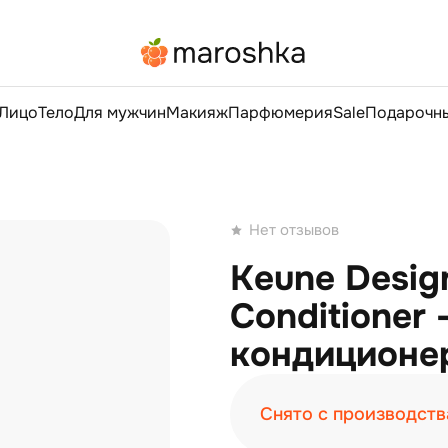
Лицо
Тело
Для мужчин
Макияж
Парфюмерия
Sale
Подарочны
Нет отзывов
Keune Desig
Conditioner 
кондиционе
Снято с производств