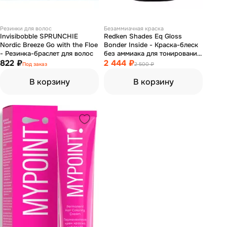
Резинки для волос
Безаммиачная краска
Invisibobble SPRUNCHIE
Redken Shades Eq Gloss
Nordic Breeze Go with the Floe
Bonder Inside - Краска-блеск
- Резинка-браслет для волос
без аммиака для тонирования
822 ₽
и ухода 5G 60 мл
2 444 ₽
Под заказ
2 500 ₽
В корзину
В корзину