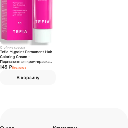
Стойкие краски
Tefia Mypoint Permanent Hair
Coloring Cream -
Перманентная крем-краска
для волос 6.4 темный блондин
145 ₽
Под заказ
медный 60 мл
В корзину