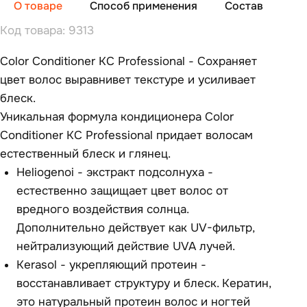
О товаре
Способ применения
Состав
От
Код товара: 9313
Color Conditioner KC Professional - Сохраняет
цвет волос выравнивет текстурe и усиливает
блеск.
Уникальная формула кондиционера Color
Conditioner KC Professional придает волосам
естественный блеск и глянец.
Heliogenoi - экстракт подсолнуха -
естественно защищает цвет волос от
вредного воздействия солнца.
Дополнительно действует как UV-фильтр,
нейтрализующий действие UVA лучей.
Kerasol - укрепляющий протеин -
восстанавливает структуру и блеск. Кератин,
это натуральный протеин волос и ногтей