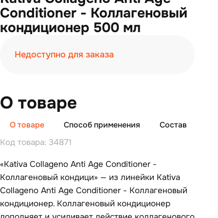
Conditioner - Коллагеновый
кондиционер 500 мл
Недоступно для заказа
О товаре
О товаре
Способ применения
Состав
От
Код товара: 34871
«Kativa Collageno Anti Age Conditioner -
Коллагеновый кондици» — из линейки Kativa
Collageno Anti Age Conditioner - Коллагеновый
кондиционер. Коллагеновый кондиционер
дополняет и усиливает действие коллагенового