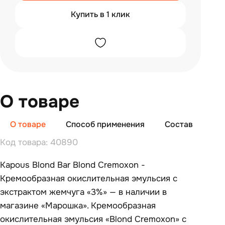
Купить в 1 клик
О товаре
О товаре
Способ применения
Состав
От
Код товара: 40890
Kapous Blond Bar Blond Cremoxon -
Кремообразная окислительная эмульсия с
экстрактом жемчуга «3%» — в наличии в
магазине «Марошка». Кремообразная
окислительная эмульсия «Blond Cremoxon» с