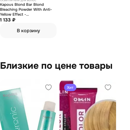
Осветлители для волос
Kapous Blond Bar Blond
Bleaching Powder With Anti-
Yellow Effect -
Обесцвечивающая пудра с
1 133 ₽
антижелтым эффектом 500 г
В корзину
Близкие по цене товары
Хит