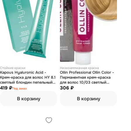
Стойкие краски
Низкоаммиачная краска
Kapous Hyaluronic Acid -
Ollin Professional Ollin Color -
Крем-краска для волос HY 8.1
Перманентная крем-краска
светлый блондин пепельный
для волос 10/03 светлый
100 мл
419 ₽
блондин прозрачно-
306 ₽
Под заказ
золотистый 60 мл
В корзину
В корзину