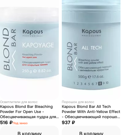
Осветлители для волос
Порошок для волос
Kapous Blond Bar Bleaching
Kapous Blond Bar All Tech
Powder For Open Use -
Powder With Anti-Yellow Effect
Обесцвечивающая пудра для
- Обесцвечивающий порошок
открытых техник 250 г
516 ₽
с антижелтым эффектом 500 г
937 ₽
Под заказ
В корзину
В корзину