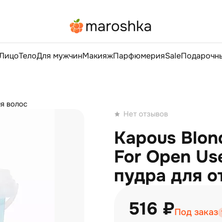
Лицо
Тело
Для мужчин
Макияж
Парфюмерия
Sale
Подарочны
ля волос
Нет отзывов
Kapous Blon
For Open Us
пудра для о
516 ₽
Под заказ