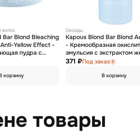
я волос
Оксиды
 Bar Blond Bleaching
Kapous Blond Bar Blond Ac
Anti-Yellow Effect -
- Кремообразная окисли
ающая пудра с
эмульсия с экстрактом ж
эффектом 500 г
1000 мл
371 ₽
Под заказ
В корзину
В корзину
ене товары