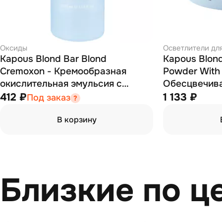
Оксиды
Осветлители дл
Kapous Blond Bar Blond
Kapous Blond
Cremoxon - Кремообразная
Powder With 
окислительная эмульсия с
Обесцвечив
экстрактом жемчуга 12% 1000
антижелтым 
412 ₽
1 133 ₽
Под заказ
мл
В корзину
Близкие по ц