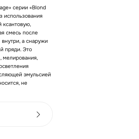
age» серии «Blond
з использования
 ксантовую,
ая смесь после
 внутри, а снаружи
й пряди. Это
, мелирования,
 осветления
исляющей эмульсией
осится, не