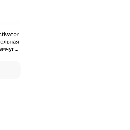
tivator
тельная
емчуга