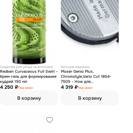
Средства для ухода за волосами
Нож для машинки
Redken Curvaceous Full Swirl -
Moser Genio Plus,
Крем-гель для формирования
Chromstyle,Vario Cut 1854-
кудрей 150 мл
7505 - Нож для
4 250 ₽
аккумуляторно-сетевой
4 319 ₽
Под заказ
Под заказ
машинки 0,1-3 мм
В корзину
В корзину