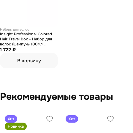
Наборы для волос
Insight Professional Colored
Hair Travel Box - Набор для
волос (шампунь 100мл;
кондиционер 100мл; гель для
1 722 ₽
тела 100мл)
В корзину
Рекомендуемые товары
Хит
Хит
Новинка