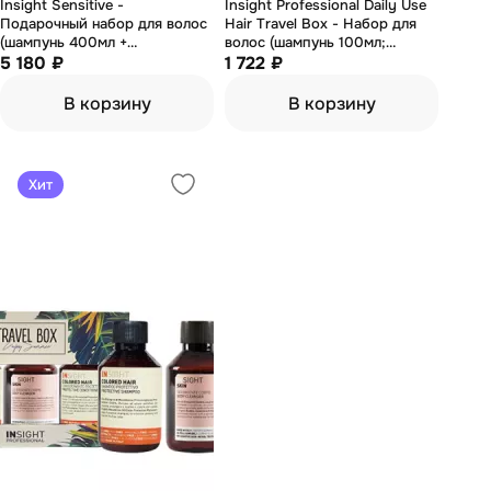
Insight Sensitive -
Insight Professional Daily Use
Подарочный набор для волос
Hair Travel Box - Набор для
(шампунь 400мл +
волос (шампунь 100мл;
кондиционер 400мл + маска
5 180 ₽
кондиционер 100мл; гель для
1 722 ₽
250мл)
тела 100мл)
В корзину
В корзину
Хит