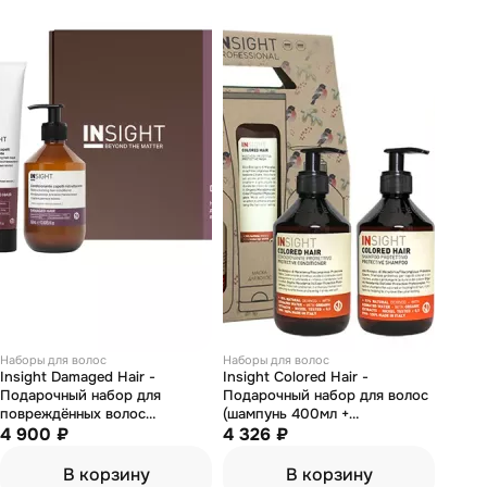
Наборы для волос
Наборы для волос
Insight Damaged Hair -
Insight Colored Hair -
Подарочный набор для
Подарочный набор для волос
повреждённых волос
(шампунь 400мл +
(шампунь 350мл +
4 900 ₽
кондиционер 400мл + маска
4 326 ₽
кондиционер 350мл + маска
250мл)
200мл)
В корзину
В корзину