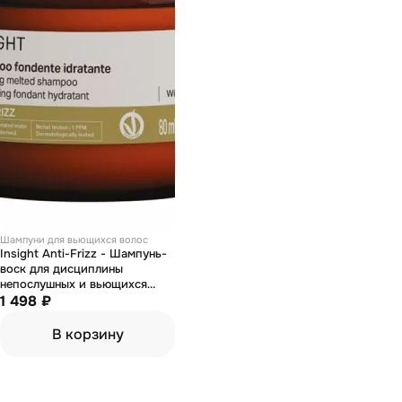
Шампуни для вьющихся волос
Insight Anti-Frizz - Шампунь-
воск для дисциплины
непослушных и вьющихся
волос 80 мл
1 498 ₽
В корзину