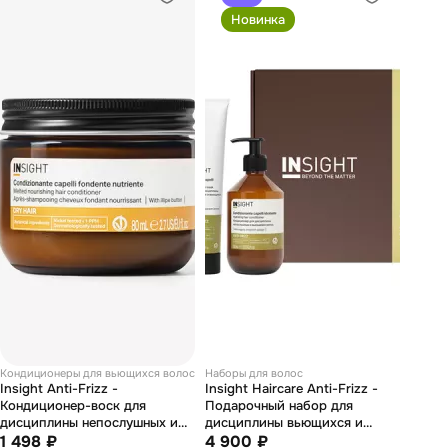
Новинка
Кондиционеры для вьющихся волос
Наборы для волос
Insight Anti-Frizz -
Insight Haircare Anti-Frizz -
Кондиционер-воск для
Подарочный набор для
дисциплины непослушных и
дисциплины вьющихся и
вьющихся волос 80 мл
1 498 ₽
непослушных волос (шампунь
4 900 ₽