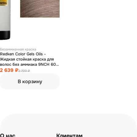
Безаммиачная краска
Redken Color Gels Oils -
Жидкая стойкая краска для
волос без аммиака 9NCH 60
мл
2 639 ₽
2 700 ₽
В корзину
О нас
Клиентам