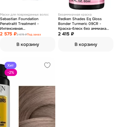
Маски для поврежденных волос
Безаммиачная краска
Sebastian Foundation
Redken Shades Eq Gloss
Penetraitt Treatment -
Bonder Turmeric 09CR -
Интенсивная
Краска-блеск без аммиака
восстанавливающая маска с
2 575 ₽
для тонирования и ухода
2 415 ₽
2 678 ₽
Под заказ
протеинами 150 мл
летнее солнце 60 мл
В корзину
В корзину
Хит
-2
%