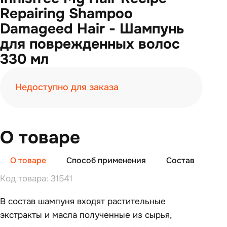
Repairing Shampoo
Damageed Hair - Шампунь
для поврежденных волос
330 мл
Недоступно для заказа
О товаре
О товаре
Способ применения
Состав
От
Код товара: 31541
В состав шампуня входят растительные
экстракты и масла полученные из сырья,