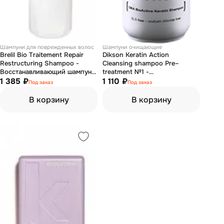
Шампуни для поврежденных волос
Шампуни очищающие
Brelil Bio Traitement Repair
Dikson Keratin Action
Restructuring Shampoo -
Cleansing shampoo Pre–
Восстанавливающий шампунь
treatment №1 -
250 мл
1 385 ₽
Подготовительный шампунь
1 110 ₽
Под заказ
Под заказ
500 мл
В корзину
В корзину