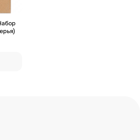
 Набор
ерья)