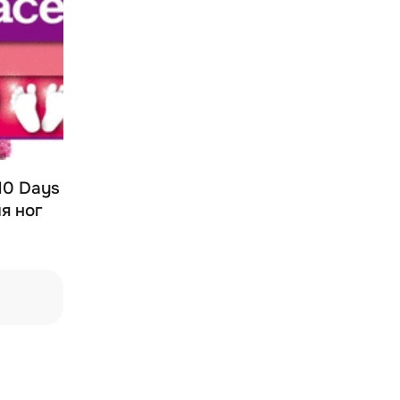
 10 Days
ля ног