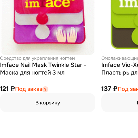
Средство для укрепления ногтей
Омолаживающие 
Imface Nail Mask Twinkle Star -
Imface Vio-X
Маска для ногтей 3 мл
Пластырь дл
121 ₽
137 ₽
Под заказ
Под за
В корзину