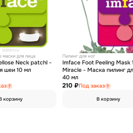
маски для лица
Пилинг для ног
ellose Neck patchl -
Imface Foot Peeling Mask
я шеи 10 мл
Miracle - Маска пилинг д
40 мл
210 ₽
каз
Под заказ
В корзину
В корзину