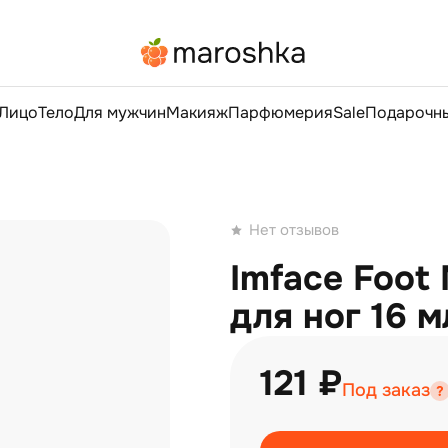
Лицо
Тело
Для мужчин
Макияж
Парфюмерия
Sale
Подарочны
Нет отзывов
Imface Foot 
для ног 16 м
121 ₽
Под заказ