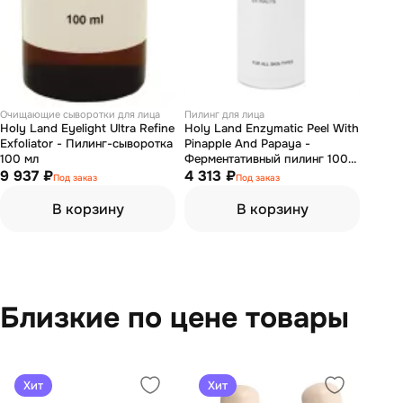
Очищающие сыворотки для лица
Пилинг для лица
Holy Land Eyelight Ultra Refine
Holy Land Enzymatic Peel With
Exfoliator - Пилинг-сыворотка
Pinapple And Papaya -
100 мл
Ферментативный пилинг 100
9 937 ₽
мл
4 313 ₽
Под заказ
Под заказ
В корзину
В корзину
Близкие по цене товары
Хит
Хит