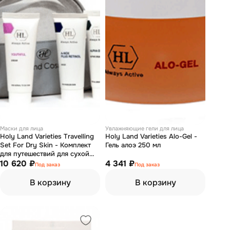
Маски для лица
Увлажняющие гели для лица
Holy Land Varieties Travelling
Holy Land Varieties Alo-Gel -
Set For Dry Skin - Комплект
Гель алоэ 250 мл
для путешествий для сухой
кожи 5 препаратов
10 620 ₽
4 341 ₽
Под заказ
Под заказ
В корзину
В корзину