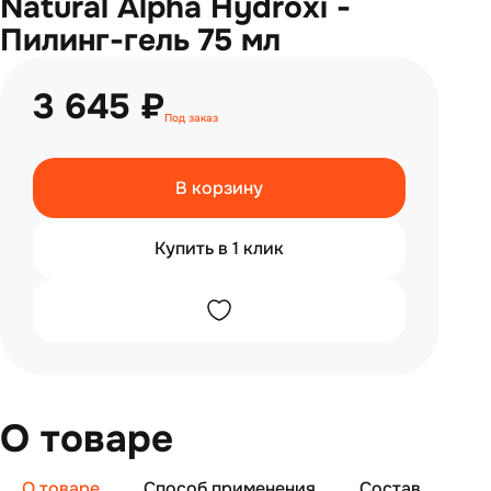
Natural Alpha Hydroxi -
Пилинг-гель 75 мл
3 645 ₽
Под заказ
В корзину
Купить в 1 клик
О товаре
О товаре
Способ применения
Состав
От