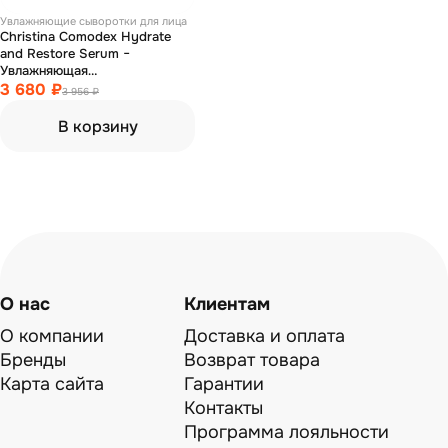
Увлажняющие сыворотки для лица
Christina Comodex Hydrate
and Restore Serum −
Увлажняющая
восстанавливающая
3 680 ₽
3 956 ₽
сыворотка 30 мл
В корзину
О нас
Клиентам
О компании
Доставка и оплата
Бренды
Возврат товара
Карта сайта
Гарантии
Контакты
Программа лояльности