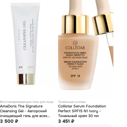
Восстанавливающие гели для лица
Тональные основы
AmaDoris The Signature
Collistar Serum Foundation
Cleansing Gel - Авторский
Perfect SPF15 N1 Ivory -
очищающий гель для всех
Тональный крем 30 мл
типов кожи 120 мл
3 500 ₽
3 451 ₽