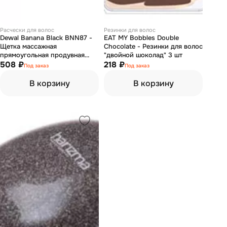
Расчески для волос
Резинки для волос
Dewal Banana Black BNN87 -
EAT MY Bobbles Double
Щетка массажная
Сhocolate - Резинки для волос
прямоугольная продувная
"двойной шоколад" 3 шт
узкая, пластиковый штифт, 8
508 ₽
218 ₽
Под заказ
Под заказ
рядов
В корзину
В корзину