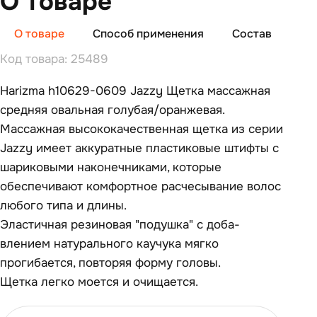
О товаре
О товаре
Способ применения
Состав
От
Код товара: 25489
Harizma h10629-0609 Jazzy Щетка массажная
средняя овальная голу­бая/оранжевая.
Массажная высококачественная щетка из серии
Jazzy име­ет аккуратные пластиковые штифты с
шариковыми наконечни­ками, которые
обеспечивают комфортное расчесывание волос
любо­го типа и длины.
Эластичная резиновая "подушка" с доба­
влением натурального каучука мягко
прогибается, повторяя форму голо­вы.
Щетка легко моется и очищается.