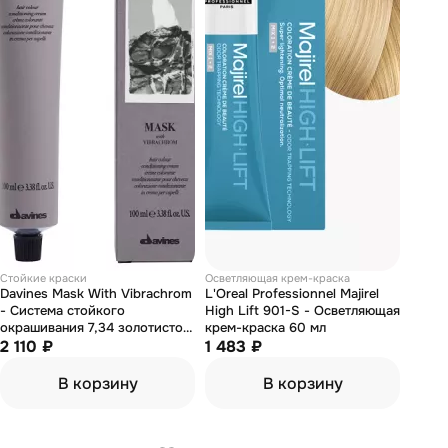
Стойкие краски
Осветляющая крем-краска
Davines Mask With Vibrachrom
L'Oreal Professionnel Majirel
- Система стойкого
High Lift 901-S - Осветляющая
окрашивания 7,34 золотисто-
крем-краска 60 мл
медный средний блонд 100 мл
2 110 ₽
1 483 ₽
В корзину
В корзину