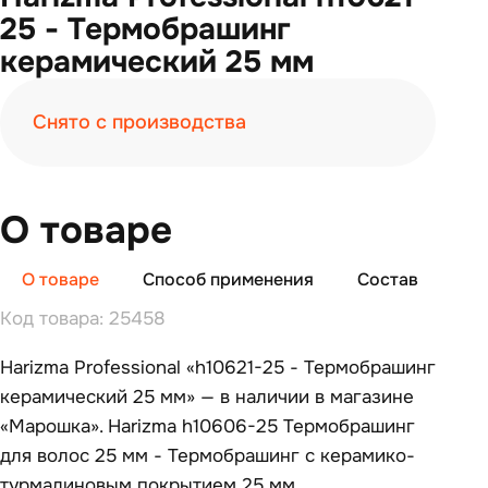
25 - Термобрашинг
керамический 25 мм
Снято с производства
О товаре
О товаре
Способ применения
Состав
От
Код товара: 25458
Harizma Professional «h10621-25 - Термобрашинг
керамический 25 мм» — в наличии в магазине
«Марошка». Harizma h10606-25 Термобрашинг
для волос 25 мм - Термобрашинг с керамико-
турмалиновым покрытием 25 мм.