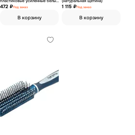
пластиковые усиленные белые
(натуральная щетина)
(4 шт)
472 ₽
1 115 ₽
Под заказ
Под заказ
В корзину
В корзину