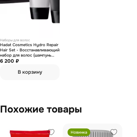
Наборы для волос
Hadat Cosmetics Hydro Repair
Hair Set - Восстанавливающий
набор для волос (шампунь
Hydro Intensive Repair
6 200 ₽
Shampoo 70мл + маска Hydro
Deep Repair Hair Treatment
В корзину
70мл + кондиционер Hydro
Nutrient Nourishing
Conditioner 70мл)
Похожие товары
Новинка