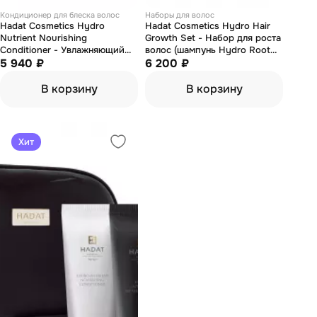
Кондиционер для блеска волос
Наборы для волос
Hadat Cosmetics Hydro
Hadat Cosmetics Hydro Hair
Nutrient Nourishing
Growth Set - Набор для роста
Conditioner - Увлажняющий
волос (шампунь Hydro Root
кондиционер для волос 800
5 940 ₽
Strengthening Shampoo 70мл
6 200 ₽
мл
+ маска Hydro Spa Hair
Treatment 70мл +
В корзину
В корзину
кондиционер Hydro Nutrient
Nourishing Conditioner 70мл)
Хит