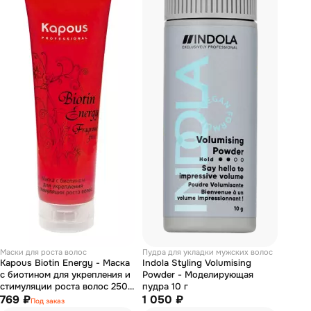
Маски для роста волос
Пудра для укладки мужских волос
Kapous Biotin Energy - Маска
Indola Styling Volumising
с биотином для укрепления и
Powder - Моделирующая
стимуляции роста волос 250
пудра 10 г
мл
769 ₽
1 050 ₽
Под заказ