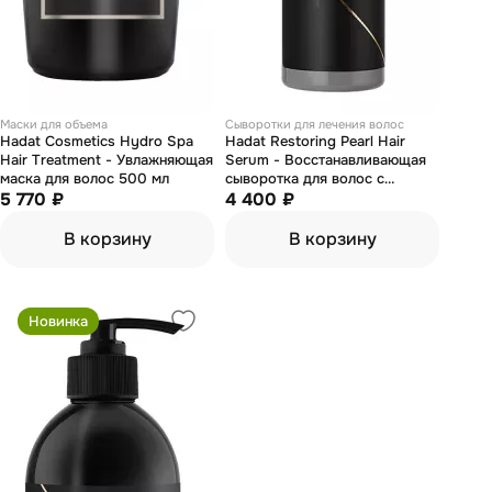
Маски для объема
Сыворотки для лечения волос
Hadat Cosmetics Hydro Spa
Hadat Restoring Pearl Hair
Hair Treatment - Увлажняющая
Serum - Восстанавливающая
маска для волос 500 мл
сыворотка для волос с
5 770 ₽
перламутром 120 мл
4 400 ₽
В корзину
В корзину
Новинка