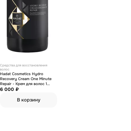
Средства для восстановления
волос
Hadat Cosmetics Hydro
Recovery Cream One Minute
Repair - Крем для волос 1
минута на восстановление
6 000 ₽
500 мл
В корзину