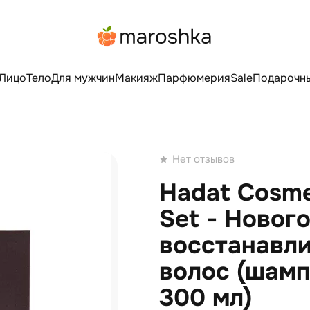
Лицо
Тело
Для мужчин
Макияж
Парфюмерия
Sale
Подарочны
Нет отзывов
Hadat Cosme
Set - Новог
восстанавл
волос (шамп
300 мл)