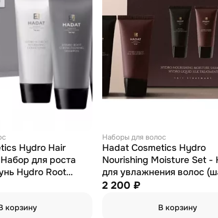
ос
Наборы для волос
ics Hydro Hair
Hadat Cosmetics Hydro
 Набор для роста
Nourishing Moisture Set -
унь Hydro Root
для увлажнения волос (
ng Shampoo 70мл +
70 мл; маска 70 мл)
2 200 ₽
Spa Hair Treatment
В корзину
В корзину
иционер Hydro