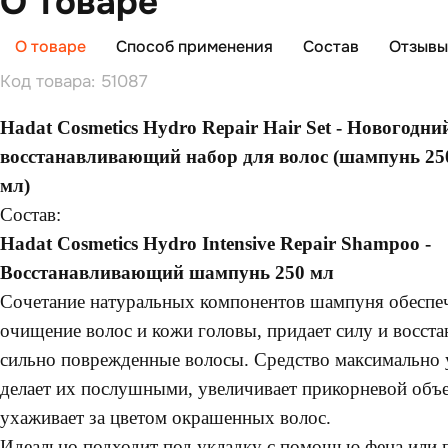
О товаре
О товаре
Способ применения
Состав
Отзывы 
Код товара: 51087
Hadat Cosmetics Hydro Repair Hair Set - Новогодни
восстанавливающий набор для волос (шампунь 250
мл)
Состав:
Hadat Cosmetics Hydro Intensive Repair Shampoo -
Восстанавливающий шампунь 250 мл
Сочетание натуральных компонентов шампуня обеспеч
очищение волос и кожи головы, придает силу и восста
сильно поврежденные волосы. Средство максимально 
делает их послушными, увеличивает прикорневой объ
ухаживает за цветом окрашенных волос.
Идеально подходит под укладку с помощью фена или 