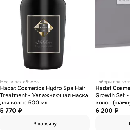
Маски для объема
Наборы для вол
Hadat Cosmetics Hydro Spa Hair
Hadat Cosmet
Treatment - Увлажняющая маска
Growth Set -
для волос 500 мл
волос (шамп
Strengtheni
5 770 ₽
6 200 ₽
маска Hydro 
В корзину
70мл + конд