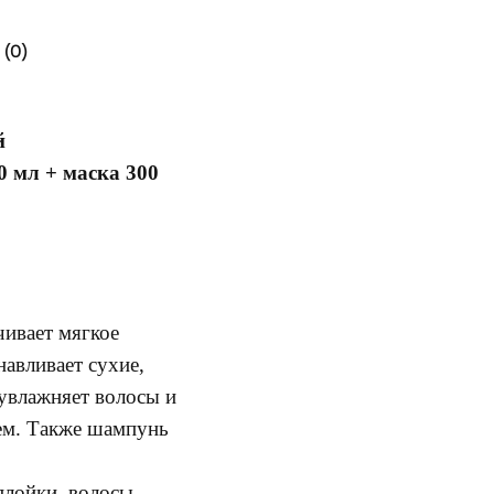
(0)
й
 мл + маска 300
ивает мягкое
навливает сухие,
увлажняет волосы и
ем. Также шампунь
плойки, волосы