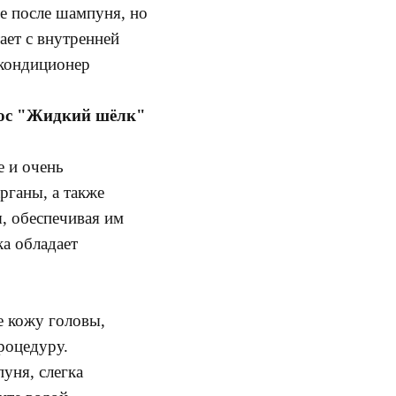
ее после шампуня, но
ает с внутренней
 кондиционер
олос "Жидкий шёлк"
е и очень
рганы, а также
ы, обеспечивая им
ка обладает
е кожу головы,
роцедуру.
уня, слегка