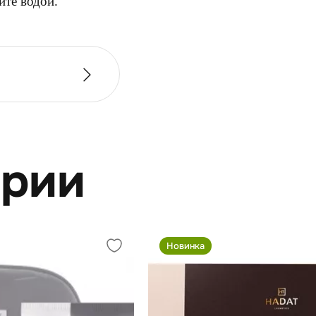
ите водой.
ерии
Новинка