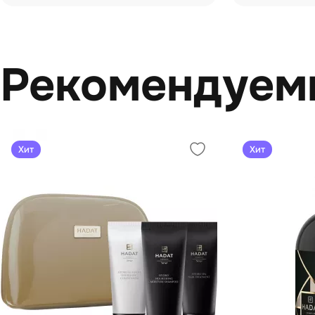
Nutrient Nour
70мл)
Рекомендуем
Хит
Хит