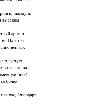
оринги, шампунь
ся высоким
стный аромат.
юм. Палитра
 таинственных
меет густую
имо нанести на
имеет удобный
тся более
х волос, благодаря