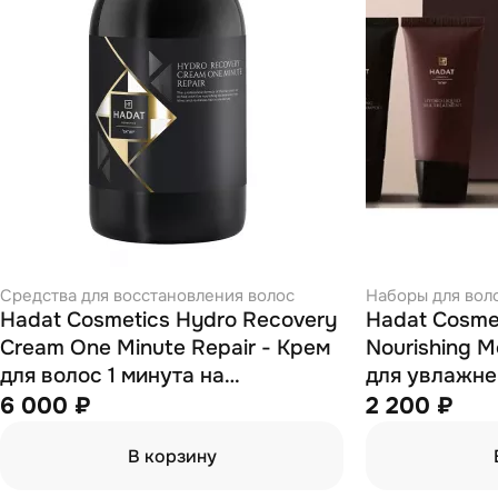
Средства для восстановления волос
Наборы для вол
Hadat Cosmetics Hydro Recovery
Hadat Cosme
Cream One Minute Repair - Крем
Nourishing M
для волос 1 минута на
для увлажне
восстановление 500 мл
70 мл; маска
6 000 ₽
2 200 ₽
В корзину