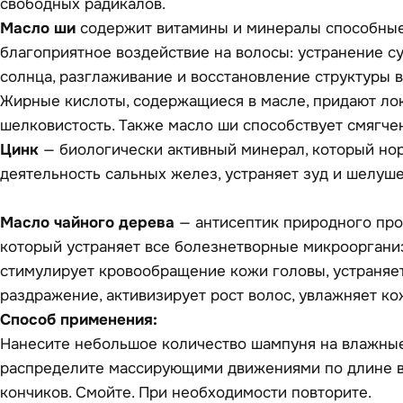
свободных радикалов.
Масло ши
содержит витамины и минералы способные
благоприятное воздействие на волосы: устранение су
солнца, разглаживание и восстановление структуры во
Жирные кислоты, содержащиеся в масле, придают ло
шелковистость. Также масло ши способствует смягче
Цинк
— биологически активный минерал, который но
деятельность сальных желез, устраняет зуд и шелуш
Масло чайного дерева
— антисептик природного пр
который устраняет все болезнетворные микрооргани
стимулирует кровообращение кожи головы, устраняет
раздражение, активизирует рост волос, увлажняет ко
Способ применения:
Нанесите небольшое количество шампуня на влажные
распределите массирующими движениями по длине во
кончиков. Смойте. При необходимости повторите.