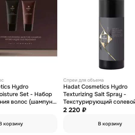
ос
Спреи для объема
tics Hydro
Hadat Cosmetics Hydro
oisture Set - Набор
Texturizing Salt Spray -
ния волос (шампунь
Текстурирующий солево
 70 мл)
для волос 110 мл
2 220 ₽
В корзину
В корзину