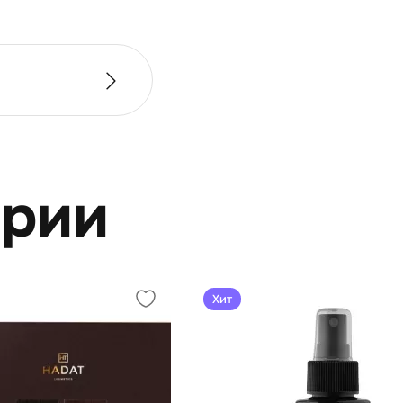
ерии
Хит