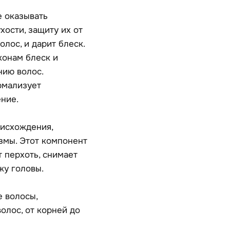
 оказывать
хости, защиту их от
лос, и дарит блеск.
конам блеск и
нию волос.
рмализует
ение.
оисхождения,
змы. Этот компонент
 перхоть, снимает
жу головы.
 волосы,
лос, от корней до