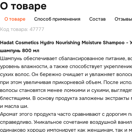
О товаре
О товаре
Способ применения
Состав
Отзывы 
Код товара: 47777
Hadat Cosmetics Hydro Nourishing Moisture Shampoo 
шампунь 800 мл
Шампунь обеспечивает сбалансированное питание, в
уровень влажности, а также способствует укреплени
сухих волос. Он бережно очищает и увлажняет волосы
при этом увеличивая прикорневой объем. После исп
волосы становятся менее ломкими и сухими, выглядя
блестящими. В основу продукта заложены экстракты
и масла ши.
Аромат этого продукта часто сравнивают с дорогим 
справедливо. Уникальное сочетание воздушной вани
одинаково хорошо импонирует как женщинам, так и 