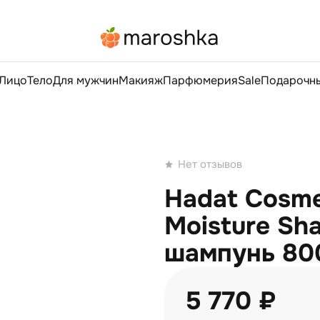
Лицо
Тело
Для мужчин
Макияж
Парфюмерия
Sale
Подарочны
Нет отзывов
Hadat Cosme
Moisture S
шампунь 80
5 770 ₽