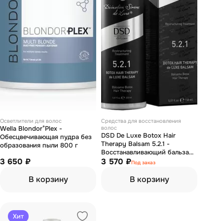
Осветлители для волос
Средства для восстановления
Wella Blondor°Plex -
волос
DSD De Luxe Botox Hair
Обесцвечивающая пудра без
Therapy Balsam 5.2.1 -
образования пыли 800 г
Восстанавливающий бальзам-
3 650 ₽
термозащита ботокс для
3 570 ₽
Под заказ
волос 150 мл
В корзину
В корзину
Хит