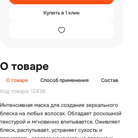
Купить в 1 клик
О товаре
О товаре
Способ применения
Состав
От
Код товара: 12436
Интенсивная маска для создания зеркального
блеска на любых волосах. Обладает роскошной
текстурой и мгновенно впитывается. Оживляет
блеск, распутывает, устраняет сухость и