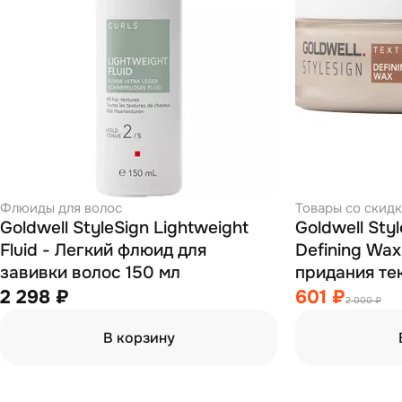
Флюиды для волос
Товары со скид
Goldwell StyleSign Lightweight
Goldwell Sty
Fluid - Легкий флюид для
Defining Wax
завивки волос 150 мл
придания те
мл
2 298 ₽
601 ₽
2 000 ₽
В корзину