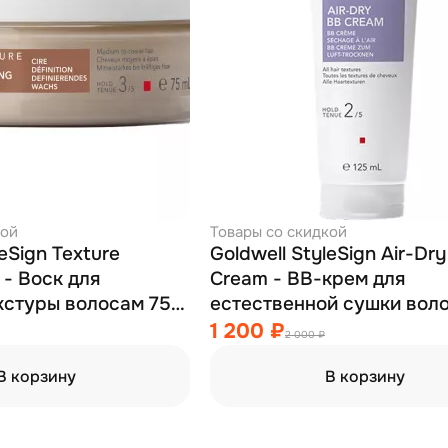
кой
Товары со скидкой
leSign Texture
Goldwell StyleSign Air-Dr
 - Воск для
Cream - ВВ-крем для
кстуры волосам 75
естественной сушки воло
фена 125 мл
1 200 ₽
2 000 ₽
В корзину
В корзину