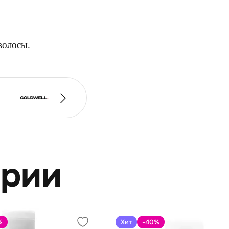
волосы.
ерии
%
Хит
-40
%