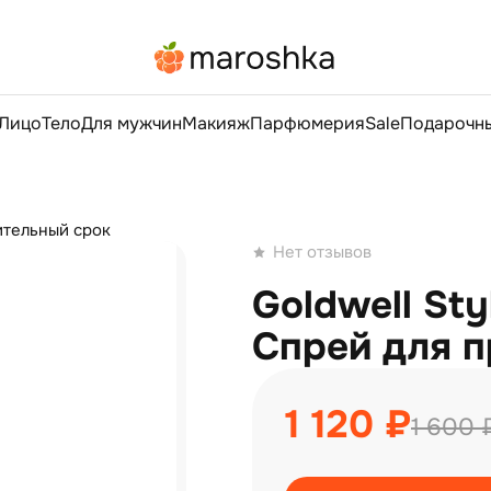
Лицо
Тело
Для мужчин
Макияж
Парфюмерия
Sale
Подарочны
ительный срок
Нет отзывов
Goldwell Sty
Спрей для п
1 120 ₽
1 600 