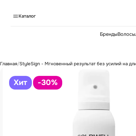
Каталог
Бренды
Волосы
Главная
/
StyleSign - Мгновенный результат без усилий на дл
Хит
-30
%