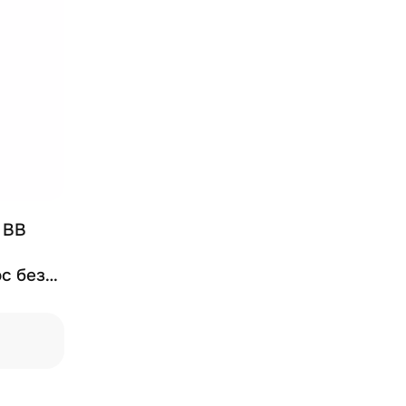
y BB
с без