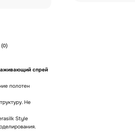
(0)
зглаживающий спрей
ние полотен
труктуру. Не
asilk Style
оделирования.