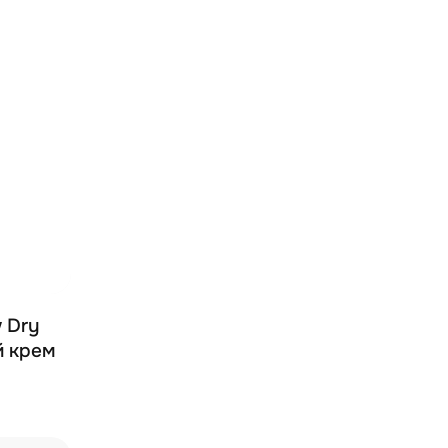
w Dry
й крем