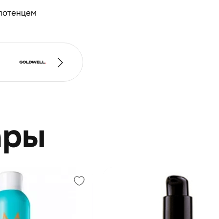
олотенцем
ары