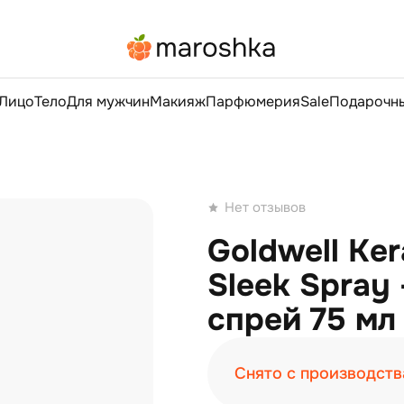
Лицо
Тело
Для мужчин
Макияж
Парфюмерия
Sale
Подарочны
Нет отзывов
Goldwell Ker
Sleek Spray
спрей 75 мл
Снято с производств