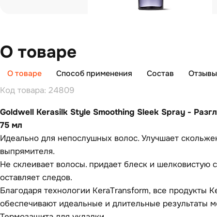
О товаре
О товаре
Способ применения
Состав
Отзывы 
Код товара: 24809
Goldwell Kerasilk Style Smoothing Sleek Spray - Ра
75 мл
Идеально для непослушных волос. Улучшает скольже
выпрямителя.
Не склеивает волосы. придает блеск и шелковистую с
оставляет следов.
Благодаря технологии KeraTransform, все продукты Ker
обеспечивают идеальные и длительные результаты м
Термозащита для укладки.