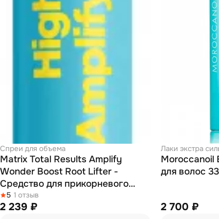
Спреи для объема
Лаки экстра си
Matrix Total Results Amplify
Moroccanoil 
Wonder Boost Root Lifter -
для волос 3
Средство для прикорневого
объема 250 мл
5
1 отзыв
2 239 ₽
2 700 ₽