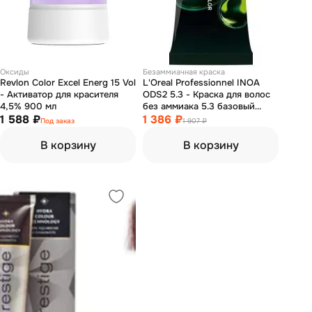
Оксиды
Безаммиачная краска
Revlon Color Excel Energ 15 Vol
L'Oreal Professionnel INOA
- Активатор для красителя
ODS2 5.3 - Краска для волос
4,5% 900 мл
без аммиака 5.3 базовый
1 588 ₽
светлый шатен золотистый 60
1 386 ₽
Под заказ
1 907 ₽
мл
В корзину
В корзину