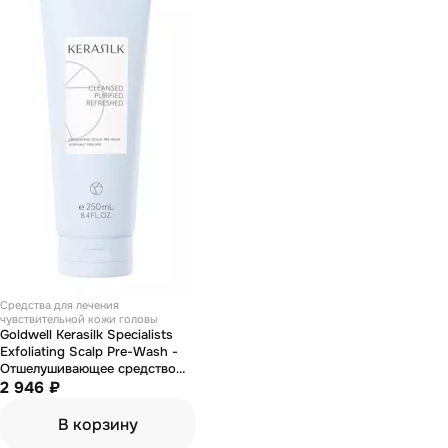
Средства для лечения
чувствительной кожи головы
Goldwell Kerasilk Specialists
Exfoliating Scalp Pre-Wash -
Отшелушивающее средство
для кожи головы перед
2 946 ₽
мытьем 250 мл
В корзину