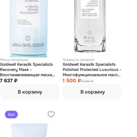
Маски питающие
Товары со скидкой
Goldwell Kerasilk Specialists
Goldwell Kerasilk Specialists
Recovery Mask -
Polished Protected Luxurious -
Восстанавливающая маска
Многофункциональное масло
для волос 500 мл
7 637 ₽
для волос 50 мл
1 500 ₽
3 000 ₽
В корзину
В корзину
Хит