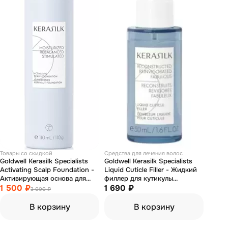
Товары со скидкой
Средства для лечения волос
Goldwell Kerasilk Specialists
Goldwell Kerasilk Specialists
Activating Scalp Foundation -
Liquid Cuticle Filler - Жидкий
Активирующая основа для
филлер для кутикулы
кожи головы 110 мл
1 500 ₽
термоактивируемая защита
1 690 ₽
3 000 ₽
волос 50 мл
В корзину
В корзину