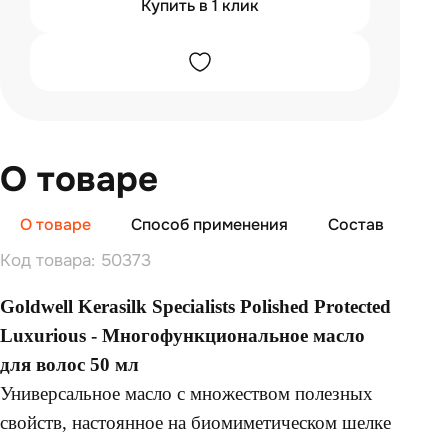
Купить в 1 клик
О товаре
О товаре
Способ применения
Состав
От
Код товара: 50373
Goldwell Kerasilk Specialists Polished Protected
Luxurious - Многофункциональное масло
для волос 50 мл
Универсальное масло с множеством полезных
свойств, настоянное на биомиметическом шелке