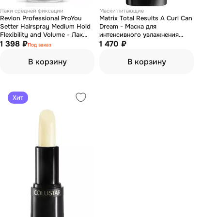
Лаки средней фиксации
Маски питающие
Revlon Professional ProYou
Matrix Total Results A Curl Can
Setter Hairspray Medium Hold
Dream - Маска для
Flexibility and Volume - Лак
интенсивного увлажнения
средней фиксации 500 мл
1 398 ₽
кудрявых и вьющихся волос
1 470 ₽
Под заказ
250 мл
В корзину
В корзину
Хит