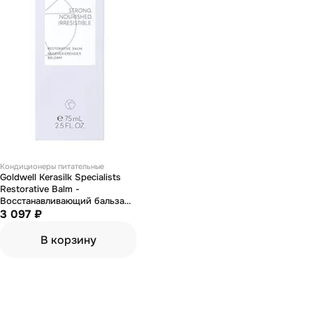
Кондиционеры питательные
Goldwell Kerasilk Specialists
Restorative Balm -
Восстанавливающий бальзам
75 мл
3 097 ₽
В корзину