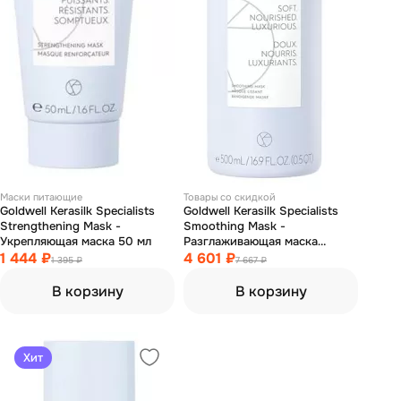
Маски питающие
Товары со скидкой
Goldwell Kerasilk Specialists
Goldwell Kerasilk Specialists
Strengthening Mask -
Smoothing Mask -
Укрепляющая маска 50 мл
Разглаживающая маска
1 444 ₽
против завитков 500 мл
4 601 ₽
1 395 ₽
7 667 ₽
В корзину
В корзину
Хит