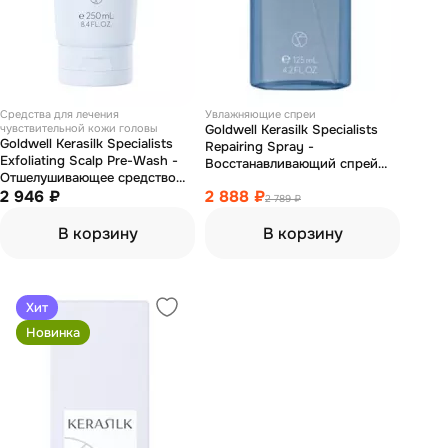
Средства для лечения
Увлажняющие спреи
чувствительной кожи головы
Goldwell Kerasilk Specialists
Goldwell Kerasilk Specialists
Repairing Spray -
Exfoliating Scalp Pre-Wash -
Восстанавливающий спрей
Отшелушивающее средство
для волос 125 мл
для кожи головы перед
2 946 ₽
2 888 ₽
2 789 ₽
мытьем 250 мл
В корзину
В корзину
Хит
Новинка