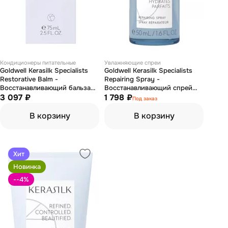
Кондиционеры питательные
Увлажняющие спреи
Goldwell Kerasilk Specialists
Goldwell Kerasilk Specialists
Restorative Balm -
Repairing Spray -
Восстанавливающий бальзам
Восстанавливающий спрей
75 мл
3 097 ₽
для волос 50 мл
1 798 ₽
Под заказ
В корзину
В корзину
Хит
Новинка
--4
%