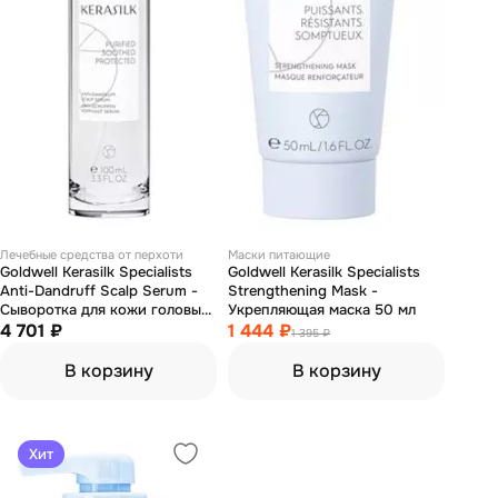
Лечебные средства от перхоти
Маски питающие
Goldwell Kerasilk Specialists
Goldwell Kerasilk Specialists
Anti-Dandruff Scalp Serum -
Strengthening Mask -
Сыворотка для кожи головы
Укрепляющая маска 50 мл
против перхоти 100 мл
4 701 ₽
1 444 ₽
1 395 ₽
В корзину
В корзину
Хит