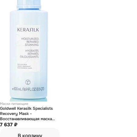
Маски питающие
Goldwell Kerasilk Specialists
Recovery Mask -
Восстанавливающая маска
для волос 500 мл
7 637 ₽
В корзину