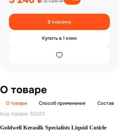
3 136 ₽
В корзину
Купить в 1 клик
О товаре
О товаре
Способ применения
Состав
От
Код товара: 50372
Goldwell Kerasilk Specialists Liquid Cuticle