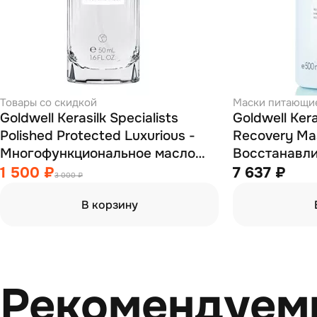
Товары со скидкой
Маски питающи
Goldwell Kerasilk Specialists
Goldwell Kera
Polished Protected Luxurious -
Recovery Ma
Многофункциональное масло
Восстанавл
для волос 50 мл
волос 500 м
1 500 ₽
7 637 ₽
3 000 ₽
В корзину
Рекомендуем