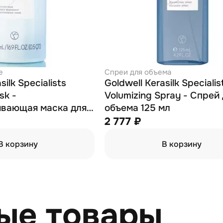
е
Спреи для объема
silk Specialists
Goldwell Kerasilk Specialis
sk -
Volumizing Spray - Спрей
ивающая маска для
объема 125 мл
л
2 777 ₽
В корзину
В корзину
ые товары