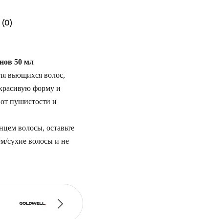
(0)
онов 50 мл
для вьющихся волос,
красивую форму и
 от пушистости и
цем волосы, оставьте
м/сухие волосы и не