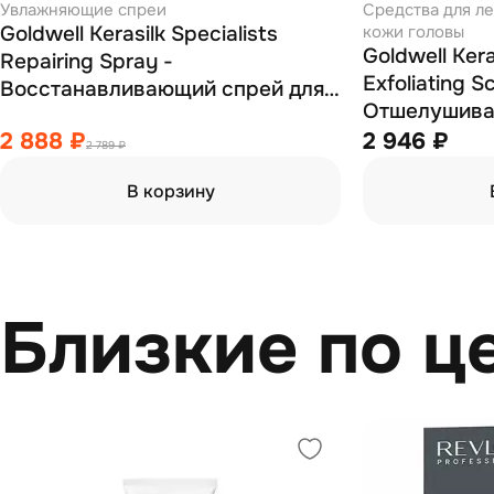
Увлажняющие спреи
Средства для л
Goldwell Kerasilk Specialists
кожи головы
Goldwell Kera
Repairing Spray -
Exfoliating S
Восстанавливающий спрей для
Отшелушива
волос 125 мл
кожи головы
2 888 ₽
2 946 ₽
2 789 ₽
мл
В корзину
Близкие по ц