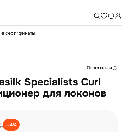
е сертификаты
Поделиться
silk Specialists Curl
иционер для локонов
--4%
₽