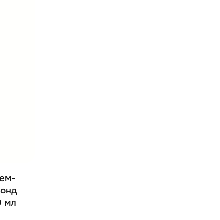
рем-
лонд
0 мл