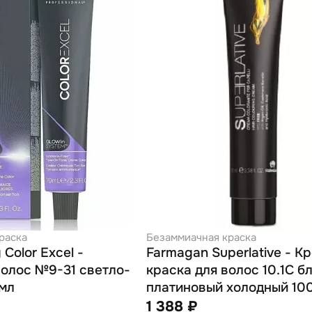
раска
Безаммиачная краска
 Color Excel -
Farmagan Superlative - К
волос №9-31 светло-
краска для волос 10.1C б
 70 мл
платиновый холодный 10
1 388 ₽