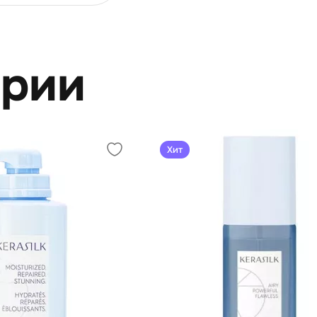
ерии
Хит