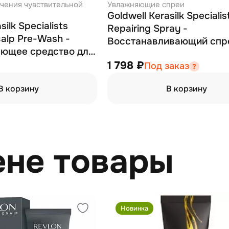
ечения чувствительной
Увлажняющие спреи
Goldwell Kerasilk Specialis
silk Specialists
Repairing Spray -
calp Pre-Wash -
Восстанавливающий спр
ющее средство для
волос 50 мл
 перед мытьем 250
1 798 ₽
Под заказ
В корзину
В корзину
ене товары
Новинка