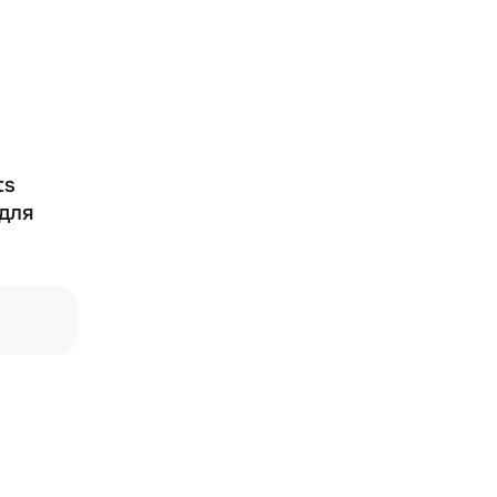
ts
 для