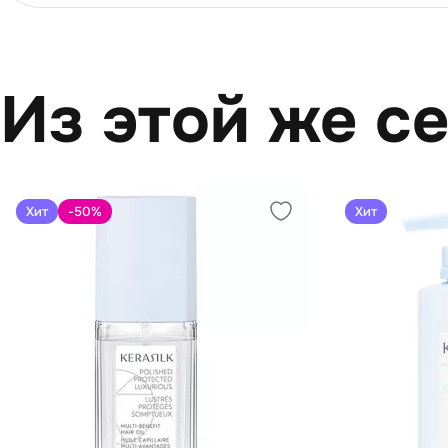
Из этой же с
Хит
-50
%
Хит