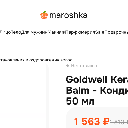
Лицо
Тело
Для мужчин
Макияж
Парфюмерия
Sale
Подарочны
сстановления и оздоровления волос
Нет отзывов
Goldwell Kera
Balm - Конд
50 мл
1 563 ₽
1 510 