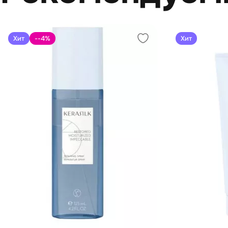
Хит
--4
%
Хит